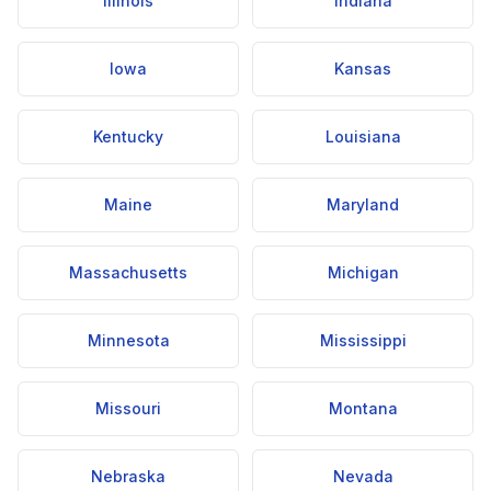
Illinois
Indiana
Iowa
Kansas
Kentucky
Louisiana
Maine
Maryland
Massachusetts
Michigan
Minnesota
Mississippi
Missouri
Montana
Nebraska
Nevada