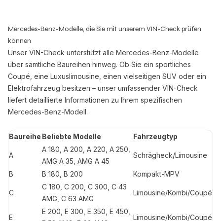
Mercedes-Benz-Modelle, die Sie mit unserem VIN-Check prüfen
können
Unser VIN-Check unterstützt alle Mercedes-Benz-Modelle
über sämtliche Baureihen hinweg. Ob Sie ein sportliches
Coupé, eine Luxuslimousine, einen vielseitigen SUV oder ein
Elektrofahrzeug besitzen – unser umfassender VIN-Check
liefert detaillierte Informationen zu Ihrem spezifischen
Mercedes-Benz-Modell.
Baureihe
Beliebte Modelle
Fahrzeugtyp
A 180, A 200, A 220, A 250,
A
Schrägheck/Limousine
AMG A 35, AMG A 45
B
B 180, B 200
Kompakt-MPV
C 180, C 200, C 300, C 43
C
Limousine/Kombi/Coupé
AMG, C 63 AMG
E 200, E 300, E 350, E 450,
E
Limousine/Kombi/Coupé