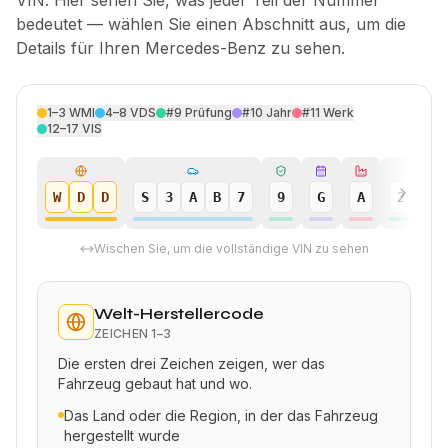
VIN. Hier sehen Sie, was jeder Teil der Nummer
bedeutet — wählen Sie einen Abschnitt aus, um die
Details für Ihren Mercedes-Benz zu sehen.
1–3
WMI
4–8
VDS
#9
Prüfung
#10
Jahr
#11
Werk
12–17
VIS
W
D
D
S
3
A
B
7
9
G
A
2
4
Wischen Sie, um die vollständige VIN zu sehen
Welt-Herstellercode
ZEICHEN
1–3
Die ersten drei Zeichen zeigen, wer das
Fahrzeug gebaut hat und wo.
Das Land oder die Region, in der das Fahrzeug
hergestellt wurde