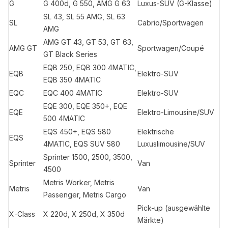
G
G 400d, G 550, AMG G 63
Luxus-SUV (G-Klasse)
SL 43, SL 55 AMG, SL 63
SL
Cabrio/Sportwagen
AMG
AMG GT 43, GT 53, GT 63,
AMG GT
Sportwagen/Coupé
GT Black Series
EQB 250, EQB 300 4MATIC,
EQB
Elektro-SUV
EQB 350 4MATIC
EQC
EQC 400 4MATIC
Elektro-SUV
EQE 300, EQE 350+, EQE
EQE
Elektro-Limousine/SUV
500 4MATIC
EQS 450+, EQS 580
Elektrische
EQS
4MATIC, EQS SUV 580
Luxuslimousine/SUV
Sprinter 1500, 2500, 3500,
Sprinter
Van
4500
Metris Worker, Metris
Metris
Van
Passenger, Metris Cargo
Pick-up (ausgewählte
X-Class
X 220d, X 250d, X 350d
Märkte)