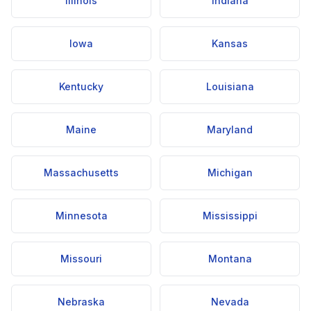
Illinois
Indiana
Iowa
Kansas
Kentucky
Louisiana
Maine
Maryland
Massachusetts
Michigan
Minnesota
Mississippi
Missouri
Montana
Nebraska
Nevada