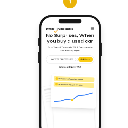
1
No Surprises, When
you buy a used car
Save Yourself Thousands With A Comprehensive
Vehicle History Report
WVWZZZAUZFP53871
Get Report
?
Where can I find my VIN?
This vehicle may have a fake mileage
The last known mileage is 137 000 mi