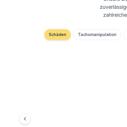
zuverlässige
zahlreiche
Schäden
Tachomanipulation