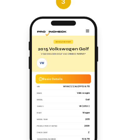
3
VEHICLE REPORT
2015 Volkswagen Golf
VOLKSWAGEN GOLF VACCRKBX0 FM5FM5*
VW
Basic Details
WVWZZZAUZFP538715
VIN
Volkswagen
MAKE
Golf
MODEL
VII (2012-)
SERIES
Wagon
BODY
2015
MODEL YEAR
2009
PRODUCTION STARTED
Z
CHECK DIGIT
538715
SEQUENTIAL NUMBER