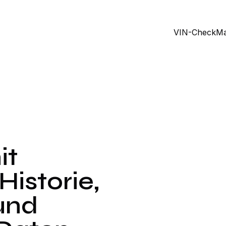
VIN-Check
Ma
Ohne
Mit
Schäden
Schäden
it
Historie,
und