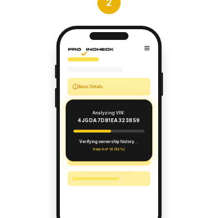
2
Basic Details
Fuel and Emissions
Analyzing VIN:
4JGDA7DB1EA323859
Dimensions and Weight
Verifying ownership history...
Step 9 of 16 (53%)
Load and Towing Capacity