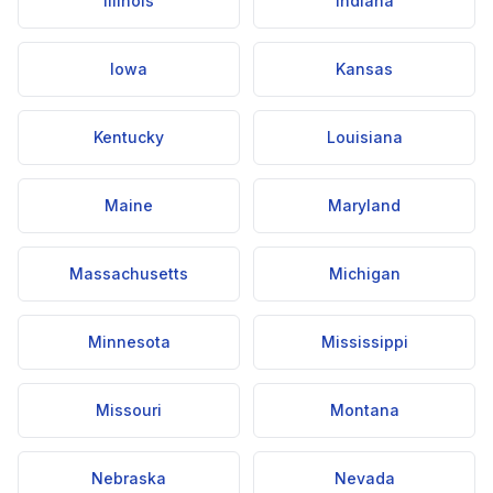
Illinois
Indiana
Iowa
Kansas
Kentucky
Louisiana
Maine
Maryland
Massachusetts
Michigan
Minnesota
Mississippi
Missouri
Montana
Nebraska
Nevada