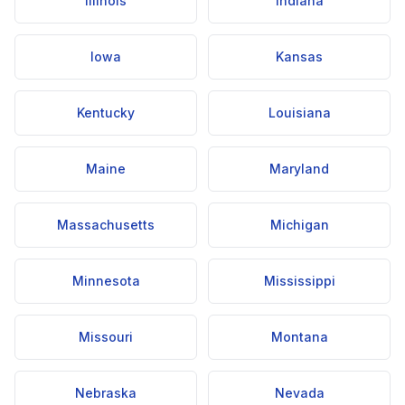
Illinois
Indiana
Iowa
Kansas
Kentucky
Louisiana
Maine
Maryland
Massachusetts
Michigan
Minnesota
Mississippi
Missouri
Montana
Nebraska
Nevada