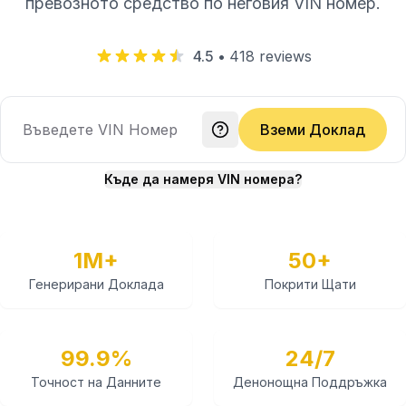
превозното средство по неговия VIN номер.
4.5
•
418
reviews
Вземи Доклад
Къде да намеря VIN номера?
1M+
50+
Генерирани Доклада
Покрити Щати
99.9%
24/7
Точност на Данните
Денонощна Поддръжка