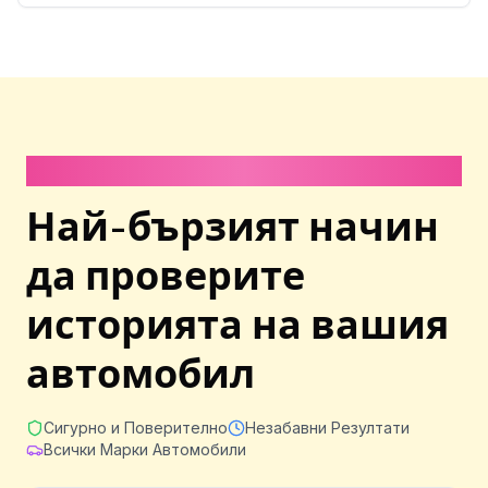
Отнема по-малко от 1 минута
Най-бързият начин
да проверите
историята на вашия
автомобил
Сигурно и Поверително
Незабавни Резултати
Всички Марки Автомобили