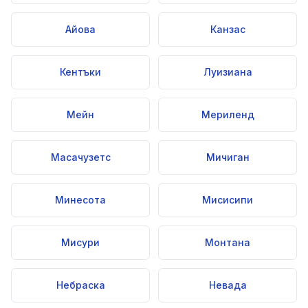
Айова
Канзас
Кентъки
Луизиана
Мейн
Мериленд
Масачузетс
Мичиган
Минесота
Мисисипи
Мисури
Монтана
Небраска
Невада