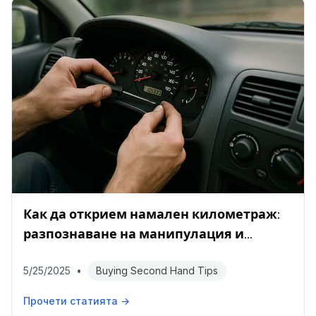
Как да открием намален километраж:
разпознаване на манипулация и
проверка на пробега
5/25/2025
•
Buying Second Hand Tips
Прочети статията →