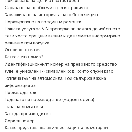
Прикриване на щети от катастрофи
Скриване на проблеми с регистрацията
Замаскиране на историята на собствениците
Неразкриване на предишни ремонти
Нашата услуга за VIN проверка ви помага да избегнете
тези често срещани капани и да вземете информирано
решение при покупка.
Основни понятия
Какво е VIN номер?
Идентификационният номер на превозното средство
(VIN) е уникален 17-символен код, който служи като
„отпечатък" на автомобила. Той съдържа важна
информация за:
Производителя
Годината на производство (модел година)
Типа на двигателя
Завода производител
Сериен номер
Какво представлява администрацията по моторни