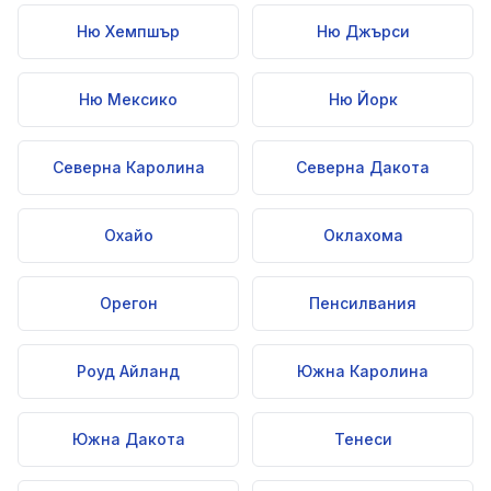
Ню Хемпшър
Ню Джърси
Ню Мексико
Ню Йорк
Северна Каролина
Северна Дакота
Охайо
Оклахома
Орегон
Пенсилвания
Роуд Айланд
Южна Каролина
Южна Дакота
Тенеси