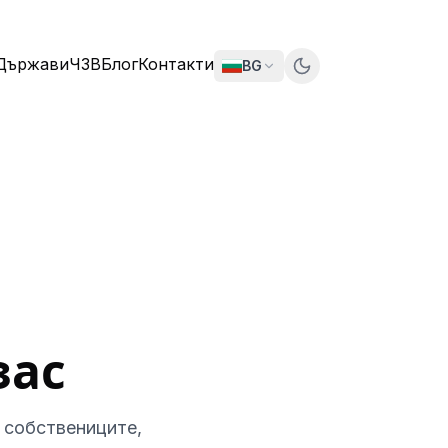
Държави
ЧЗВ
Блог
Контакти
BG
зас
 собствениците,