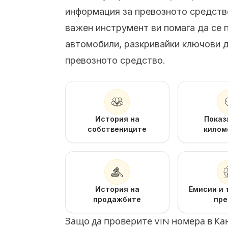
информация за превозното средство
важен инструмент ви помага да се 
автомобили, разкривайки ключови д
превозното средство.
История на
Показ
собствениците
килом
История на
Емисии и 
продажбите
пре
Защо да проверите VIN номера в Ка