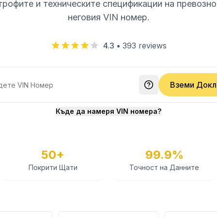
трофите и техническите спецификации на превозн
неговия VIN номер.
4.3
•
393
reviews
Вземи Докл
Къде да намеря VIN номера?
50+
99.9%
Покрити Щати
Точност на Данните