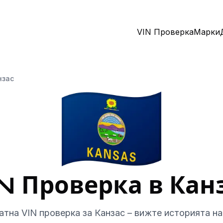
VIN Проверка
Марки
нзас
N Проверка в Кан
атна VIN проверка за Канзас – вижте историята на