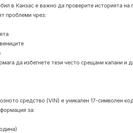
бил в Канзас е важно да проверите историята на
ят проблеми чрез:
ята
твениците
и
помага да избегнете тези често срещани капани и
зното средство (VIN) е уникален 17-символен код
формация за:
одина)