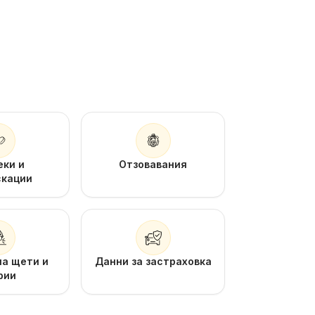
еки и
Отзовавания
скации
на щети и
Данни за застраховка
рии