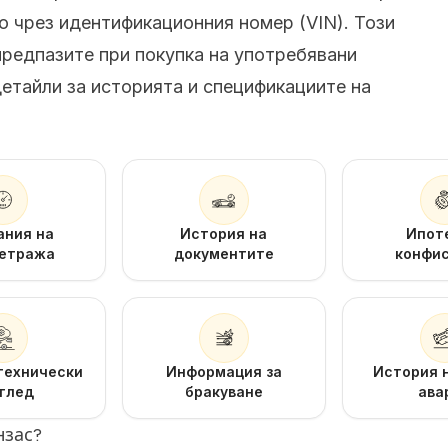
 чрез идентификационния номер (VIN). Този
предпазите при покупка на употребявани
етайли за историята и спецификациите на
ания на
История на
Ипот
етража
документите
конфи
технически
Информация за
История 
глед
бракуване
ава
нзас?