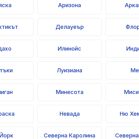
яска
Аризона
Арка
ктикът
Делауеър
Фло
дахо
Илинойс
Инд
тъки
Луизиана
Ме
иган
Минесота
Миси
раска
Невада
Ню Хе
Йорк
Северна Каролина
Северна