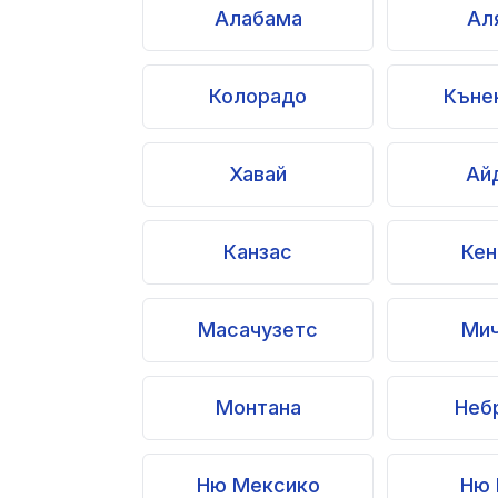
Алабама
Ал
Колорадо
Къне
Хавай
Ай
Канзас
Кен
Масачузетс
Мич
Монтана
Неб
Ню Мексико
Ню 