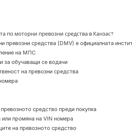
а по моторни превозни средства в Канзас?
и превозни средства (DMV) е официалната институ
вление на МПС
и за обучаващи се водачи
твеност на превозни средства
 номера
 превозното средство преди покупка
 или промяна на VIN номера
ците на превозното средство