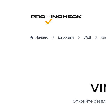
Начало
Държави
САЩ
Ка
VI
Открийте безпл