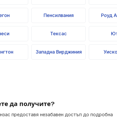
егон
Пенсилвания
Роуд 
неси
Тексас
Ю
нгтон
Западна Вирджиния
Уиск
те да получите?
анзас предоставя незабавен достъп до подробна