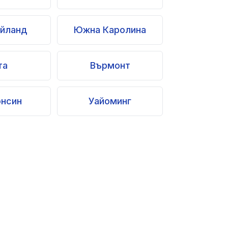
Айланд
Южна Каролина
та
Върмонт
онсин
Уайоминг