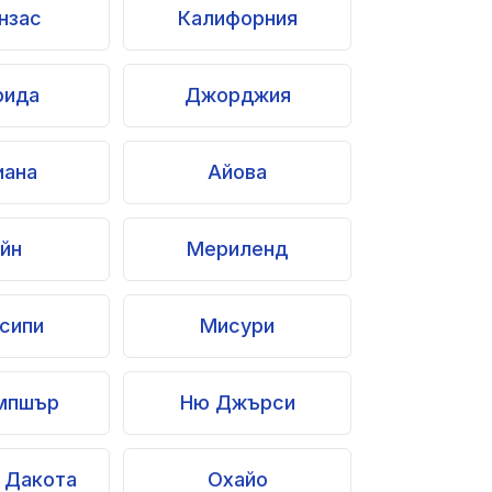
нзас
Калифорния
рида
Джорджия
иана
Айова
йн
Мериленд
сипи
Мисури
мпшър
Ню Джърси
 Дакота
Охайо