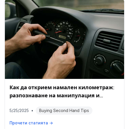
Как да открием намален километраж:
разпознаване на манипулация и
проверка на пробега
5/25/2025
•
Buying Second Hand Tips
Прочети статията →