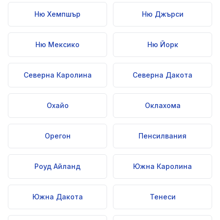
Ню Хемпшър
Ню Джърси
Ню Мексико
Ню Йорк
Северна Каролина
Северна Дакота
Охайо
Оклахома
Орегон
Пенсилвания
Роуд Айланд
Южна Каролина
Южна Дакота
Тенеси