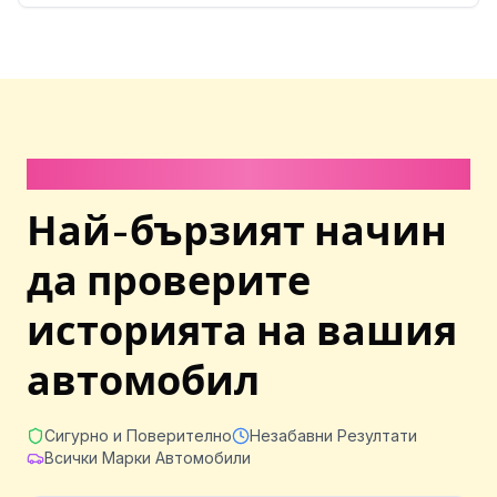
Отнема по-малко от 1 минута
Най-бързият начин
да проверите
историята на вашия
автомобил
Сигурно и Поверително
Незабавни Резултати
Всички Марки Автомобили