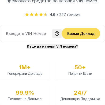
превозното средство по неговия VIN номер.
4.6
•
227
reviews
Вземи Доклад
Къде да намеря VIN номера?
1M+
50+
Генерирани Доклада
Покрити Щати
99.9%
24/7
Точност на Данните
Денонощна Поддръжка