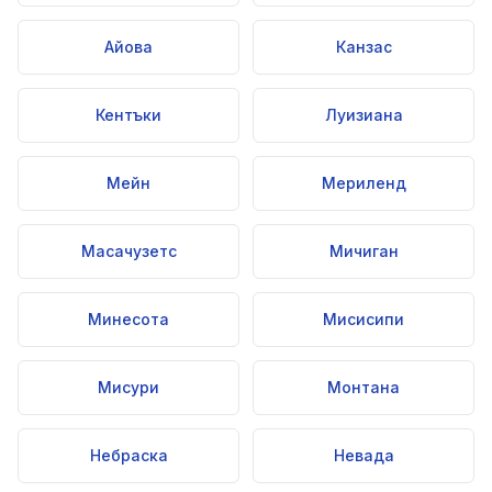
Айова
Канзас
Кентъки
Луизиана
Мейн
Мериленд
Масачузетс
Мичиган
Минесота
Мисисипи
Мисури
Монтана
Небраска
Невада