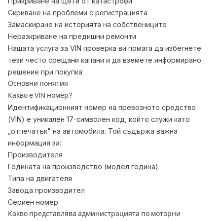
Прикриване на щети от катастрофи
Скриване на проблеми с регистрацията
Замаскиране на историята на собствениците
Неразкриване на предишни ремонти
Нашата услуга за VIN проверка ви помага да избегнете
тези често срещани капани и да вземете информирано
решение при покупка.
Основни понятия
Какво е VIN номер?
Идентификационният номер на превозното средство
(VIN) е уникален 17-символен код, който служи като
„отпечатък" на автомобила. Той съдържа важна
информация за:
Производителя
Годината на производство (модел година)
Типа на двигателя
Завода производител
Сериен номер
Какво представлява администрацията по моторни