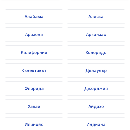
Алабама
Аляска
Аризона
Арканзас
Калифорния
Колорадо
Кънектикът
Делауеър
Флорида
Джорджия
Хавай
Айдахо
Илинойс
Индиана