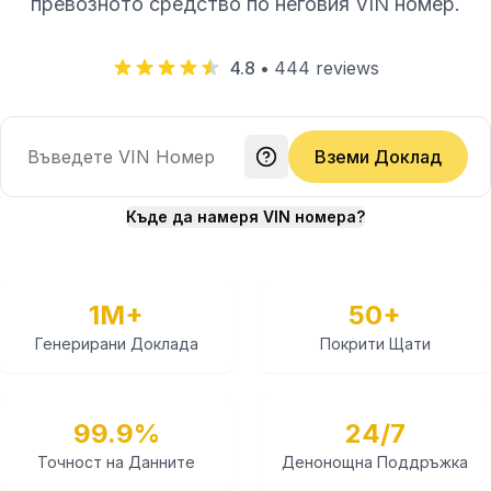
превозното средство по неговия VIN номер.
4.8
•
444
reviews
Вземи Доклад
Къде да намеря VIN номера?
1M+
50+
Генерирани Доклада
Покрити Щати
99.9%
24/7
Точност на Данните
Денонощна Поддръжка