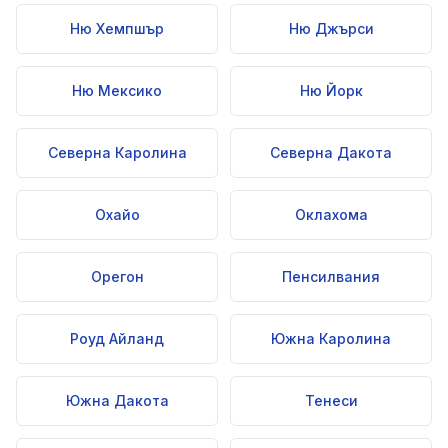
Ню Хемпшър
Ню Джърси
Ню Мексико
Ню Йорк
Северна Каролина
Северна Дакота
Охайо
Оклахома
Орегон
Пенсилвания
Роуд Айланд
Южна Каролина
Южна Дакота
Тенеси