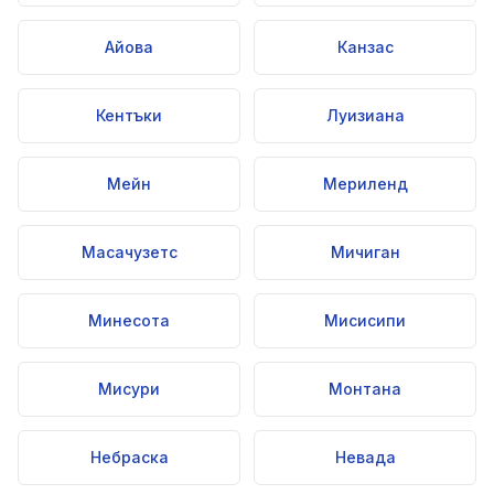
Айова
Канзас
Кентъки
Луизиана
Мейн
Мериленд
Масачузетс
Мичиган
Минесота
Мисисипи
Мисури
Монтана
Небраска
Невада