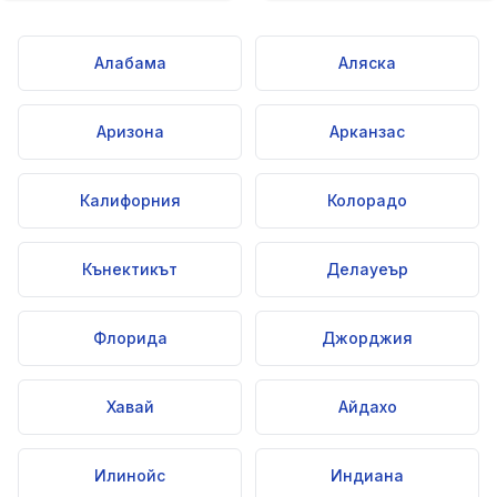
Алабама
Аляска
Аризона
Арканзас
Калифорния
Колорадо
Кънектикът
Делауеър
Флорида
Джорджия
Хавай
Айдахо
Илинойс
Индиана