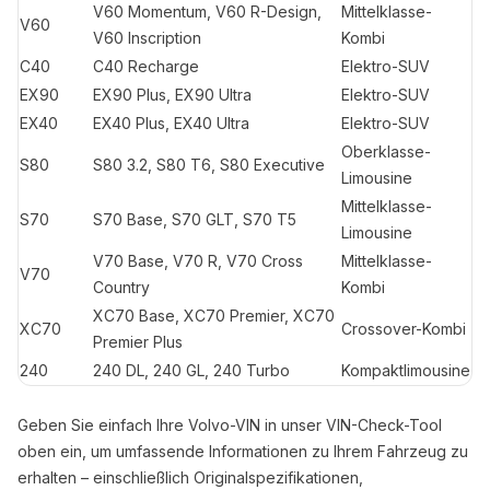
V60 Momentum, V60 R-Design,
Mittelklasse-
V60
V60 Inscription
Kombi
C40
C40 Recharge
Elektro-SUV
EX90
EX90 Plus, EX90 Ultra
Elektro-SUV
EX40
EX40 Plus, EX40 Ultra
Elektro-SUV
Oberklasse-
S80
S80 3.2, S80 T6, S80 Executive
Limousine
Mittelklasse-
S70
S70 Base, S70 GLT, S70 T5
Limousine
V70 Base, V70 R, V70 Cross
Mittelklasse-
V70
Country
Kombi
XC70 Base, XC70 Premier, XC70
XC70
Crossover-Kombi
Premier Plus
240
240 DL, 240 GL, 240 Turbo
Kompaktlimousine
Geben Sie einfach Ihre Volvo-VIN in unser VIN-Check-Tool
oben ein, um umfassende Informationen zu Ihrem Fahrzeug zu
erhalten – einschließlich Originalspezifikationen,