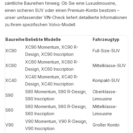
sämtliche Baureihen hinweg. Ob Sie eine Luxuslimousine,
einen sicheren SUV oder einen Premium-Kombi besitzen –
unser umfassender VIN-Check liefert detaillierte Informationen
zu Ihrem spezifischen Volvo-Modell.
Baureihe
Beliebte Modelle
Fahrzeugtyp
XC90 Momentum, XC90 R-
XC90
Full-Size-SUV
Design, XC90 Inscription
XC60 Momentum, XC60 R-
XC60
Mittelklasse-SUV
Design, XC60 Inscription
XC40 Momentum, XC40 R-
XC40
Kompakt-SUV
Design, XC40 Inscription
S90 Momentum, S90 R-Design,
Oberklasse-
S90
S90 Inscription
Limousine
S60 Momentum, S60 R-Design,
Mittelklasse-
S60
S60 Inscription
Limousine
V90 Momentum, V90 R-Design,
V90
Großer Kombi
V90 Inscription