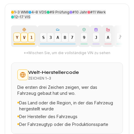
1–3
WMI
4–8
VDS
#9
Prüfung
#10
Jahr
#11
Werk
12–17
VIS
Y
V
1
S
3
A
B
7
9
J
A
2
4
Wischen Sie, um die vollständige VIN zu sehen
Welt-Herstellercode
ZEICHEN
1–3
Die ersten drei Zeichen zeigen, wer das
Fahrzeug gebaut hat und wo.
Das Land oder die Region, in der das Fahrzeug
hergestellt wurde
Der Hersteller des Fahrzeugs
Der Fahrzeugtyp oder die Produktionssparte