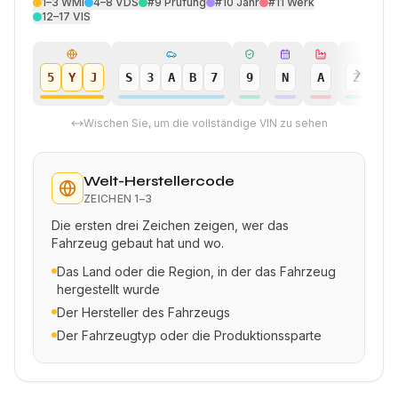
1–3
WMI
4–8
VDS
#9
Prüfung
#10
Jahr
#11
Werk
12–17
VIS
5
Y
J
S
3
A
B
7
9
N
A
2
4
Wischen Sie, um die vollständige VIN zu sehen
Welt-Herstellercode
ZEICHEN
1–3
Die ersten drei Zeichen zeigen, wer das
Fahrzeug gebaut hat und wo.
Das Land oder die Region, in der das Fahrzeug
hergestellt wurde
Der Hersteller des Fahrzeugs
Der Fahrzeugtyp oder die Produktionssparte