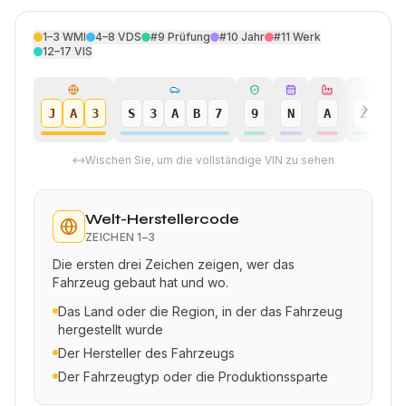
1–3
WMI
4–8
VDS
#9
Prüfung
#10
Jahr
#11
Werk
12–17
VIS
J
A
3
S
3
A
B
7
9
N
A
2
4
Wischen Sie, um die vollständige VIN zu sehen
Welt-Herstellercode
ZEICHEN
1–3
Die ersten drei Zeichen zeigen, wer das
Fahrzeug gebaut hat und wo.
Das Land oder die Region, in der das Fahrzeug
hergestellt wurde
Der Hersteller des Fahrzeugs
Der Fahrzeugtyp oder die Produktionssparte