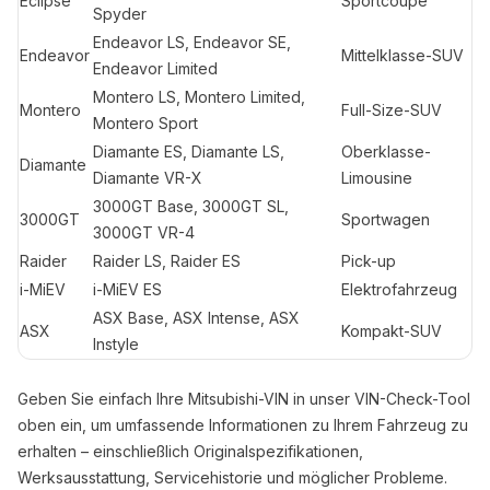
Eclipse
Sportcoupé
Spyder
Endeavor LS, Endeavor SE,
Endeavor
Mittelklasse-SUV
Endeavor Limited
Montero LS, Montero Limited,
Montero
Full-Size-SUV
Montero Sport
Diamante ES, Diamante LS,
Oberklasse-
Diamante
Diamante VR-X
Limousine
3000GT Base, 3000GT SL,
3000GT
Sportwagen
3000GT VR-4
Raider
Raider LS, Raider ES
Pick-up
i-MiEV
i-MiEV ES
Elektrofahrzeug
ASX Base, ASX Intense, ASX
ASX
Kompakt-SUV
Instyle
Geben Sie einfach Ihre Mitsubishi-VIN in unser VIN-Check-Tool
oben ein, um umfassende Informationen zu Ihrem Fahrzeug zu
erhalten – einschließlich Originalspezifikationen,
Werksausstattung, Servicehistorie und möglicher Probleme.