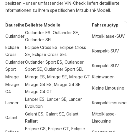
besitzen – unser umfassender VIN-Check liefert detaillierte
Informationen zu Ihrem spezifischen Mitsubishi-Modell.
Baureihe
Beliebte Modelle
Fahrzeugtyp
Outlander ES, Outlander SE,
Outlander
Mittelklasse-SUV
Outlander SEL
Eclipse
Eclipse Cross ES, Eclipse Cross
Kompakt-SUV
Cross
SE, Eclipse Cross SEL
Outlander
Outlander Sport ES, Outlander
Kompakt-SUV
Sport
Sport SE, Outlander Sport SEL
Mirage
Mirage ES, Mirage SE, Mirage GT
Kleinwagen
Mirage
Mirage G4 ES, Mirage G4 SE,
Kleine Limousine
G4
Mirage G4 GT
Lancer ES, Lancer SE, Lancer
Lancer
Kompaktlimousine
Evolution
Galant ES, Galant SE, Galant
Mittelklasse-
Galant
Ralliart
Limousine
Eclipse GS, Eclipse GT, Eclipse