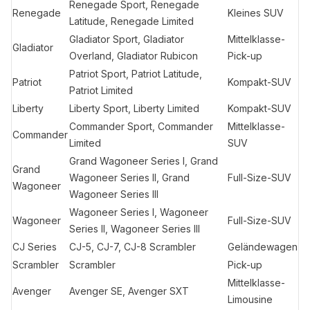
Renegade Sport, Renegade
Renegade
Kleines SUV
Latitude, Renegade Limited
Gladiator Sport, Gladiator
Mittelklasse-
Gladiator
Overland, Gladiator Rubicon
Pick-up
Patriot Sport, Patriot Latitude,
Patriot
Kompakt-SUV
Patriot Limited
Liberty
Liberty Sport, Liberty Limited
Kompakt-SUV
Commander Sport, Commander
Mittelklasse-
Commander
Limited
SUV
Grand Wagoneer Series I, Grand
Grand
Wagoneer Series II, Grand
Full-Size-SUV
Wagoneer
Wagoneer Series III
Wagoneer Series I, Wagoneer
Wagoneer
Full-Size-SUV
Series II, Wagoneer Series III
CJ Series
CJ-5, CJ-7, CJ-8 Scrambler
Geländewagen
Scrambler
Scrambler
Pick-up
Mittelklasse-
Avenger
Avenger SE, Avenger SXT
Limousine