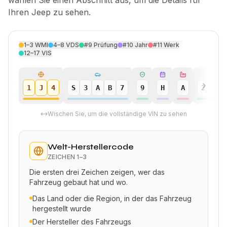
wählen Sie einen Abschnitt aus, um die Details für
Ihren Jeep zu sehen.
1–3
WMI
4–8
VDS
#9
Prüfung
#10
Jahr
#11
Werk
12–17
VIS
1
J
4
S
3
A
B
7
9
H
A
2
4
Wischen Sie, um die vollständige VIN zu sehen
Welt-Herstellercode
ZEICHEN
1–3
Die ersten drei Zeichen zeigen, wer das
Fahrzeug gebaut hat und wo.
Das Land oder die Region, in der das Fahrzeug
hergestellt wurde
Der Hersteller des Fahrzeugs