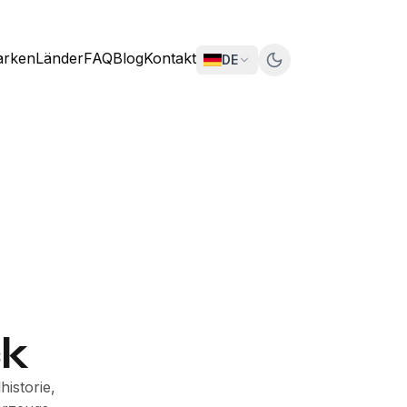
rken
Länder
FAQ
Blog
Kontakt
DE
ck
historie,