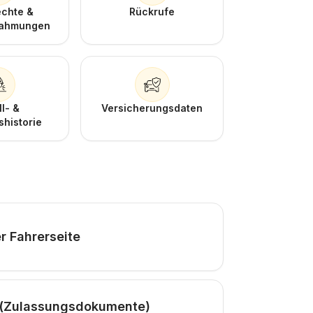
echte &
Rückrufe
nahmungen
ll- &
Versicherungsdaten
historie
r Fahrerseite
 (Zulassungsdokumente)