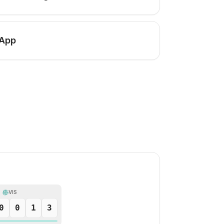
 App
VIS
0
0
1
3