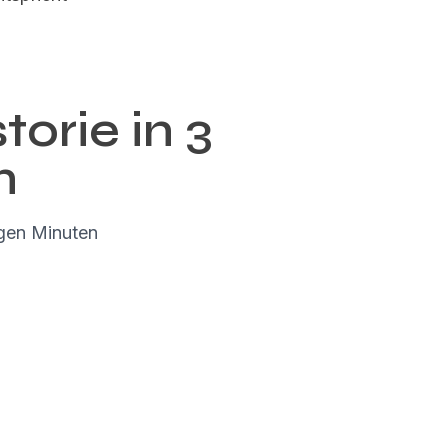
torie in 3
n
igen Minuten