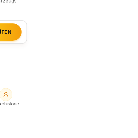
hrzeugs
ÜFEN
H
erhistorie