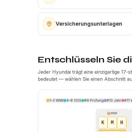
Versicherungsunterlagen
Entschlüsseln Sie d
Jeder Hyundai trägt eine einzigartige 17-s
bedeutet — wählen Sie einen Abschnitt au
1–3
WMI
4–8
VDS
#9
Prüfung
#10
Jahr
#11
WMI
K
M
H