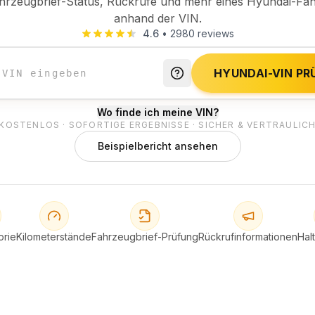
hrzeugbrief-Status, Rückrufe und mehr eines Hyundai-Fa
anhand der VIN.
4.6
•
2980
reviews
HYUNDAI-VIN PR
Wo finde ich meine VIN?
KOSTENLOS · SOFORTIGE ERGEBNISSE · SICHER & VERTRAULIC
Beispielbericht ansehen
orie
Kilometerstände
Fahrzeugbrief-Prüfung
Rückrufinformationen
Halt