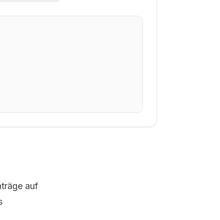
nträge auf
s