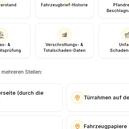
terstand
Fahrzeugbrief-Historie
Pfandr
Beschlag
as- &
Verschrottungs- &
Unfa
itsprüfung
Totalschaden-Daten
Schadens
 mehreren Stellen:
rseite (durch die
Türrahmen auf de
)
Fahrzeugpapiere