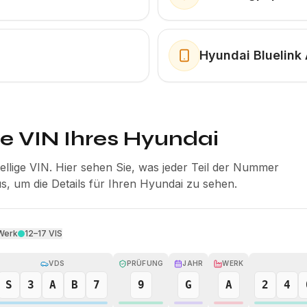
Hyundai Bluelink
ie VIN Ihres Hyundai
tellige VIN. Hier sehen Sie, was jeder Teil der Nummer
s, um die Details für Ihren Hyundai zu sehen.
Werk
12–17
VIS
VDS
PRÜFUNG
JAHR
WERK
S
3
A
B
7
9
G
A
2
4