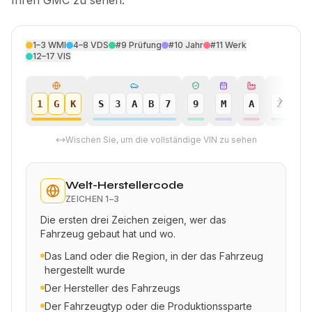
Ihren GMC zu sehen.
1–3
WMI
4–8
VDS
#9
Prüfung
#10
Jahr
#11
Werk
12–17
VIS
1
G
K
S
3
A
B
7
9
M
A
2
4
Wischen Sie, um die vollständige VIN zu sehen
Welt-Herstellercode
ZEICHEN
1–3
Die ersten drei Zeichen zeigen, wer das
Fahrzeug gebaut hat und wo.
Das Land oder die Region, in der das Fahrzeug
hergestellt wurde
Der Hersteller des Fahrzeugs
Der Fahrzeugtyp oder die Produktionssparte