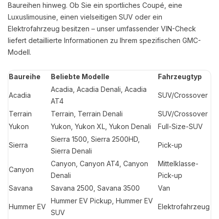
Baureihen hinweg. Ob Sie ein sportliches Coupé, eine
Luxuslimousine, einen vielseitigen SUV oder ein
Elektrofahrzeug besitzen – unser umfassender VIN-Check
liefert detaillierte Informationen zu Ihrem spezifischen GMC-
Modell.
Baureihe
Beliebte Modelle
Fahrzeugtyp
Acadia, Acadia Denali, Acadia
Acadia
SUV/Crossover
AT4
Terrain
Terrain, Terrain Denali
SUV/Crossover
Yukon
Yukon, Yukon XL, Yukon Denali
Full-Size-SUV
Sierra 1500, Sierra 2500HD,
Sierra
Pick-up
Sierra Denali
Canyon, Canyon AT4, Canyon
Mittelklasse-
Canyon
Denali
Pick-up
Savana
Savana 2500, Savana 3500
Van
Hummer EV Pickup, Hummer EV
Hummer EV
Elektrofahrzeug
SUV