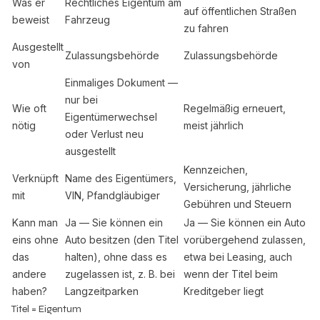
Was er
Rechtliches Eigentum am
auf öffentlichen Straßen
beweist
Fahrzeug
zu fahren
Ausgestellt
Zulassungsbehörde
Zulassungsbehörde
von
Einmaliges Dokument —
nur bei
Wie oft
Regelmäßig erneuert,
Eigentümerwechsel
nötig
meist jährlich
oder Verlust neu
ausgestellt
Kennzeichen,
Verknüpft
Name des Eigentümers,
Versicherung, jährliche
mit
VIN, Pfandgläubiger
Gebühren und Steuern
Kann man
Ja — Sie können ein
Ja — Sie können ein Auto
eins ohne
Auto besitzen (den Titel
vorübergehend zulassen,
das
halten), ohne dass es
etwa bei Leasing, auch
andere
zugelassen ist, z. B. bei
wenn der Titel beim
haben?
Langzeitparken
Kreditgeber liegt
Titel = Eigentum