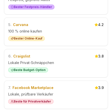
Bester Festpreis-Händler
5
.
Carvana
4.2
100 % online kaufen
Bester Online-Kauf
6
.
Craigslist
3.8
Lokale Privat-Schnäppchen
Beste Budget-Option
7
.
Facebook Marketplace
3.9
Lokale, prüfbare Verkäufer
Beste für Privatverkäufer