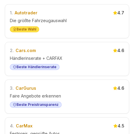
1
.
Autotrader
4.7
Die größte Fahrzeugauswahl
Beste Wahl
2
.
Cars.com
4.6
Händlerinserate + CARFAX
Beste Händlerinserate
3
.
CarGurus
4.6
Faire Angebote erkennen
Beste Preistransparenz
4
.
CarMax
4.5
Festpreis, geprüfte Autos