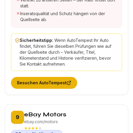
statt.
Inseratsqualität und Schutz hängen von der
Quellseite ab.
Sicherheitstipp:
Wenn AutoTempest Ihr Auto
findet, führen Sie dieselben Prüfungen wie auf
der Quellseite durch – Verkäufer, Titel,
Kilometerstand und Historie verifizieren, bevor
Sie Kontakt aufnehmen.
Besuchen
AutoTempest
Platz 9:
eBay Motors
9
ebay.com/motors