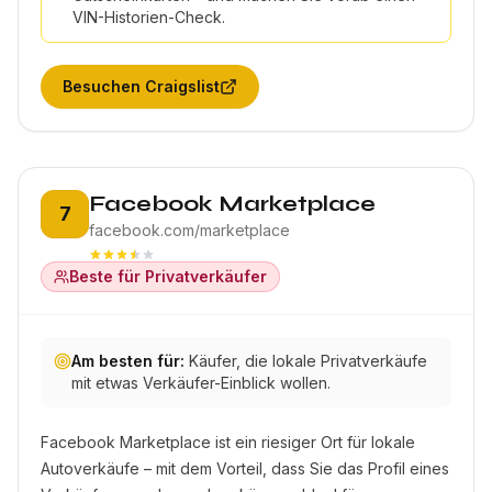
VIN-Historien-Check.
Besuchen
Craigslist
Platz 7:
Facebook Marketplace
7
facebook.com/marketplace
Beste für Privatverkäufer
Am besten für:
Käufer, die lokale Privatverkäufe
mit etwas Verkäufer-Einblick wollen.
Facebook Marketplace ist ein riesiger Ort für lokale
Autoverkäufe – mit dem Vorteil, dass Sie das Profil eines