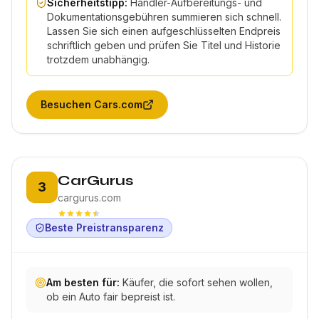
Sicherheitstipp:
Händler-Aufbereitungs- und
Dokumentationsgebühren summieren sich schnell.
Lassen Sie sich einen aufgeschlüsselten Endpreis
schriftlich geben und prüfen Sie Titel und Historie
trotzdem unabhängig.
Besuchen
Cars.com
Platz 3:
CarGurus
3
cargurus.com
Beste Preistransparenz
Am besten für:
Käufer, die sofort sehen wollen,
ob ein Auto fair bepreist ist.