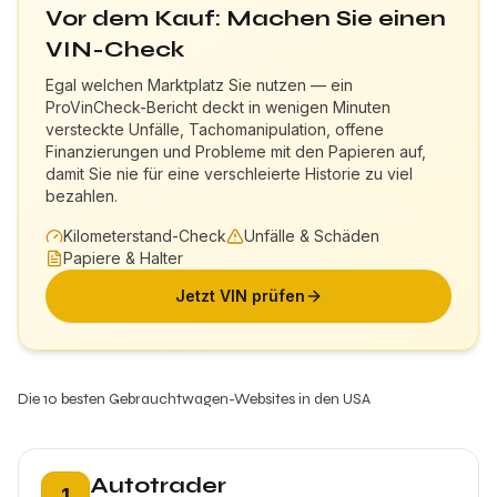
Vor dem Kauf: Machen Sie einen
VIN-Check
Egal welchen Marktplatz Sie nutzen — ein
ProVinCheck-Bericht deckt in wenigen Minuten
versteckte Unfälle, Tachomanipulation, offene
Finanzierungen und Probleme mit den Papieren auf,
damit Sie nie für eine verschleierte Historie zu viel
bezahlen.
Kilometerstand-Check
Unfälle & Schäden
Papiere & Halter
Jetzt VIN prüfen
Die 10 besten Gebrauchtwagen-Websites in den USA
Platz 1:
Autotrader
1