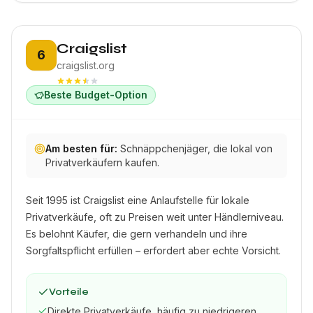
Platz 6:
Craigslist
6
craigslist.org
Beste Budget-Option
Am besten für:
Schnäppchenjäger, die lokal von
Privatverkäufern kaufen.
Seit 1995 ist Craigslist eine Anlaufstelle für lokale
Privatverkäufe, oft zu Preisen weit unter Händlerniveau.
Es belohnt Käufer, die gern verhandeln und ihre
Sorgfaltspflicht erfüllen – erfordert aber echte Vorsicht.
Vorteile
Direkte Privatverkäufe, häufig zu niedrigeren