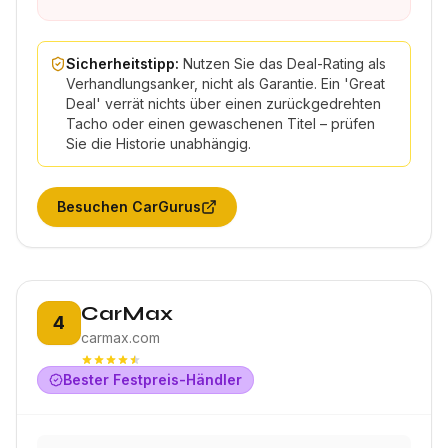
Sicherheitstipp:
Nutzen Sie das Deal-Rating als
Verhandlungsanker, nicht als Garantie. Ein 'Great
Deal' verrät nichts über einen zurückgedrehten
Tacho oder einen gewaschenen Titel – prüfen
Sie die Historie unabhängig.
Besuchen
CarGurus
Platz 4:
CarMax
4
carmax.com
Bester Festpreis-Händler