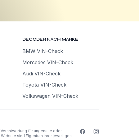
DECODER NACH MARKE
BMW VIN-Check
Mercedes VIN-Check
Audi VIN-Check
Toyota VIN-Check
Volkswagen VIN-Check
e Verantwortung für ungenaue oder
ebsite sind Eigentum ihrer jeweiligen
ProVinCheck Facebook-S
ProVinCheck Instag