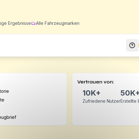
tige Ergebnisse
Alle Fahrzeugmarken
Vertrauen von:
torie
10K+
50K
hte
Zufriedene Nutzer
Erstellte
eugbrief