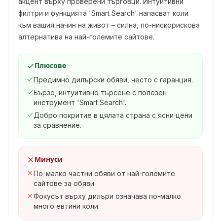
акцент върху проверени търговци. Интуитивни
филтри и функцията 'Smart Search' напасват коли
към вашия начин на живот – силна, по-нискорискова
алтернатива на най-големите сайтове.
Плюсове
Предимно дилърски обяви, често с гаранция.
Бързо, интуитивно търсене с полезен
инструмент 'Smart Search'.
Добро покритие в цялата страна с ясни цени
за сравнение.
Минуси
По-малко частни обяви от най-големите
сайтове за обяви.
Фокусът върху дилъри означава по-малко
много евтини коли.