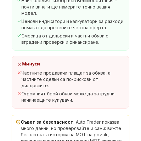
Най-големият избор във Великобритания –
почти винаги ще намерите точно вашия
модел.
Ценови индикатори и калкулатори за разходи
помагат да прецените честна оферта.
Смесица от дилърски и частни обяви с
вградени проверки и финансиране.
Минуси
Частните продавачи плащат за обява, а
частните сделки са по-рискови от
дилърските.
Огромният брой обяви може да затрудни
начинаещите купувачи.
Съвет за безопасност:
Auto Trader показва
много данни, но проверявайте и сами: вижте
безплатната история на MOT на gov.uk,
сравнете километрите между MOT записите