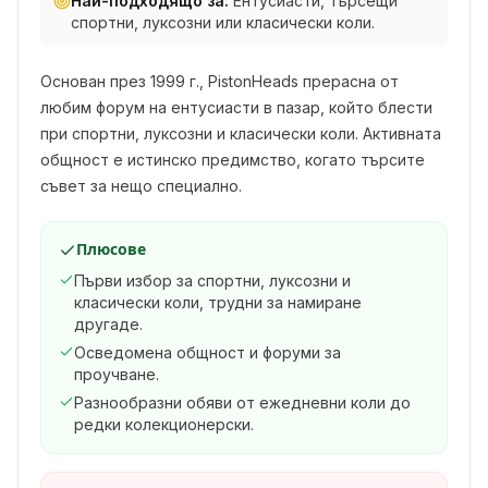
Най-подходящо за:
Ентусиасти, търсещи
спортни, луксозни или класически коли.
Основан през 1999 г., PistonHeads прерасна от
любим форум на ентусиасти в пазар, който блести
при спортни, луксозни и класически коли. Активната
общност е истинско предимство, когато търсите
съвет за нещо специално.
Плюсове
Първи избор за спортни, луксозни и
класически коли, трудни за намиране
другаде.
Осведомена общност и форуми за
проучване.
Разнообразни обяви от ежедневни коли до
редки колекционерски.