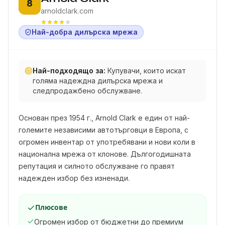
8
arnoldclark.com
Най-добра дилърска мрежа
Най-подходящо за:
Купувачи, които искат
голяма надеждна дилърска мрежа и
следпродажбено обслужване.
Основан през 1954 г., Arnold Clark е един от най-
големите независими автотърговци в Европа, с
огромен инвентар от употребявани и нови коли в
национална мрежа от клонове. Дългогодишната
репутация и силното обслужване го правят
надежден избор без изненади.
Плюсове
Огромен избор от бюджетни до премиум