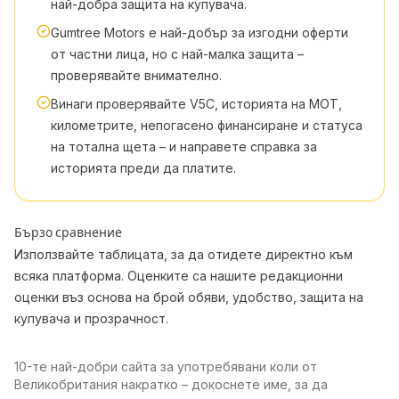
най-добра защита на купувача.
Gumtree Motors е най-добър за изгодни оферти
от частни лица, но с най-малка защита –
проверявайте внимателно.
Винаги проверявайте V5C, историята на MOT,
километрите, непогасено финансиране и статуса
на тотална щета – и направете справка за
историята преди да платите.
Бързо сравнение
Използвайте таблицата, за да отидете директно към
всяка платформа. Оценките са нашите редакционни
оценки въз основа на брой обяви, удобство, защита на
купувача и прозрачност.
10-те най-добри сайта за употребявани коли от
Великобритания накратко – докоснете име, за да