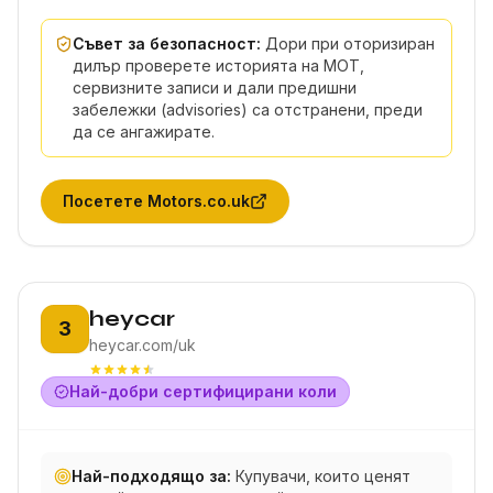
Съвет за безопасност:
Дори при оторизиран
дилър проверете историята на MOT,
сервизните записи и дали предишни
забележки (advisories) са отстранени, преди
да се ангажирате.
Посетете
Motors.co.uk
Позиция 3:
heycar
3
heycar.com/uk
Най-добри сертифицирани коли
Най-подходящо за:
Купувачи, които ценят