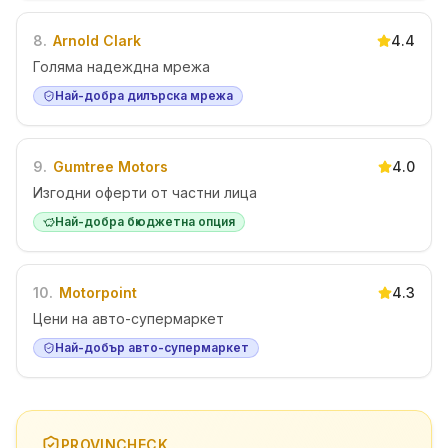
8
.
Arnold Clark
4.4
Голяма надеждна мрежа
Най-добра дилърска мрежа
9
.
Gumtree Motors
4.0
Изгодни оферти от частни лица
Най-добра бюджетна опция
10
.
Motorpoint
4.3
Цени на авто-супермаркет
Най-добър авто-супермаркет
PROVINCHECK