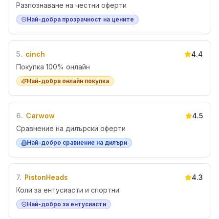
Разпознаване на честни оферти
Най-добра прозрачност на цените
5
.
cinch
4.4
Покупка 100% онлайн
Най-добра онлайн покупка
6
.
Carwow
4.5
Сравнение на дилърски оферти
Най-добро сравнение на дилъри
7
.
PistonHeads
4.3
Коли за ентусиасти и спортни
Най-добро за ентусиасти