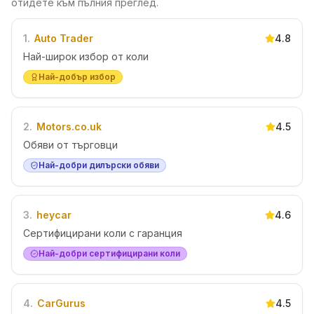
отидете към пълния преглед.
1
.
Auto Trader
4.8
Най-широк избор от коли
Най-добър избор
2
.
Motors.co.uk
4.5
Обяви от търговци
Най-добри дилърски обяви
3
.
heycar
4.6
Сертифицирани коли с гаранция
Най-добри сертифицирани коли
4
.
CarGurus
4.5