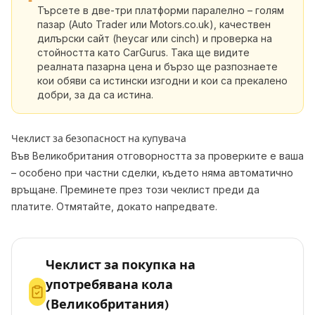
Търсете в две-три платформи паралелно – голям
пазар (Auto Trader или Motors.co.uk), качествен
дилърски сайт (heycar или cinch) и проверка на
стойността като CarGurus. Така ще видите
реалната пазарна цена и бързо ще разпознаете
кои обяви са истински изгодни и кои са прекалено
добри, за да са истина.
Чеклист за безопасност на купувача
Във Великобритания отговорността за проверките е ваша
– особено при частни сделки, където няма автоматично
връщане. Преминете през този чеклист преди да
платите. Отмятайте, докато напредвате.
Чеклист за покупка на
употребявана кола
(Великобритания)