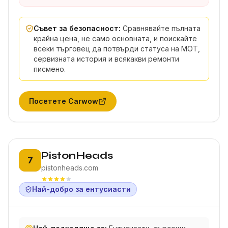
Съвет за безопасност:
Сравнявайте пълната
крайна цена, не само основната, и поискайте
всеки търговец да потвърди статуса на MOT,
сервизната история и всякакви ремонти
писмено.
Посетете
Carwow
Позиция 7:
PistonHeads
7
pistonheads.com
Най-добро за ентусиасти