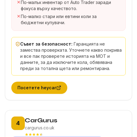
По-малък инвентар от Auto Trader заради
фокуса върху качеството.
По-малко стари или евтини коли за
бюджетни купувачи.
Съвет за безопасност:
Гаранцията не
замества проверката. Уточнете какво покрива
и все пак проверете историята на MOT и
данните, за да изключите кола, обявявана
преди за тотална щета или ремонтирана.
Посетете
heycar
Позиция 4:
CarGurus
4
cargurus.co.uk