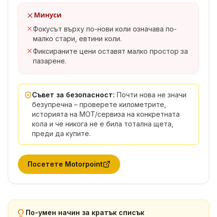
Минуси
Фокусът върху по-нови коли означава по-
малко стари, евтини коли.
Фиксираните цени оставят малко простор за
пазарене.
Съвет за безопасност:
Почти нова не значи
безупречна – проверете километрите,
историята на MOT/сервиза на конкретната
кола и че никога не е била тотална щета,
преди да купите.
Посетете
Motorpoint
По-умен начин за кратък списък