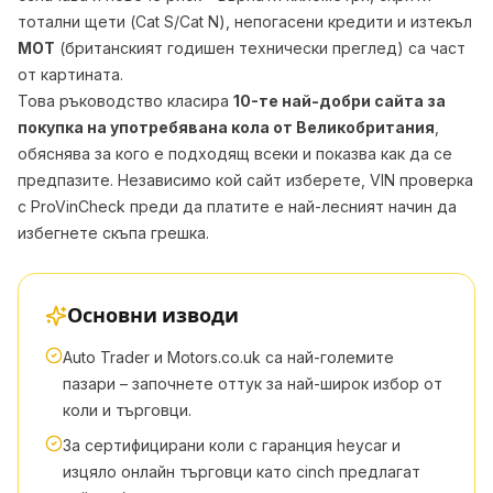
тотални щети (Cat S/Cat N), непогасени кредити и изтекъл
MOT
(британският годишен технически преглед) са част
от картината.
Това ръководство класира
10-те най-добри сайта за
покупка на употребявана кола от Великобритания
,
обяснява за кого е подходящ всеки и показва как да се
предпазите. Независимо кой сайт изберете,
VIN проверка
с ProVinCheck
преди да платите е най-лесният начин да
избегнете скъпа грешка.
Основни изводи
Auto Trader и Motors.co.uk са най-големите
пазари – започнете оттук за най-широк избор от
коли и търговци.
За сертифицирани коли с гаранция heycar и
изцяло онлайн търговци като cinch предлагат