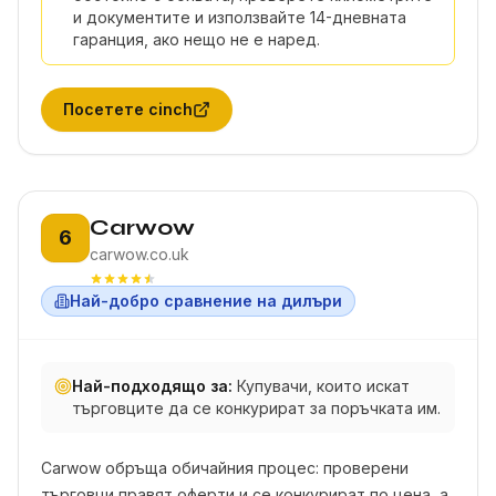
и документите и използвайте 14-дневната
гаранция, ако нещо не е наред.
Посетете
cinch
Позиция 6:
Carwow
6
carwow.co.uk
Най-добро сравнение на дилъри
Най-подходящо за:
Купувачи, които искат
търговците да се конкурират за поръчката им.
Carwow обръща обичайния процес: проверени
търговци правят оферти и се конкурират по цена, а