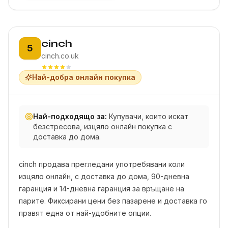
Позиция 5:
cinch
5
cinch.co.uk
Най-добра онлайн покупка
Най-подходящо за:
Купувачи, които искат
безстресова, изцяло онлайн покупка с
доставка до дома.
cinch продава прегледани употребявани коли
изцяло онлайн, с доставка до дома, 90-дневна
гаранция и 14-дневна гаранция за връщане на
парите. Фиксирани цени без пазарене и доставка го
правят една от най-удобните опции.