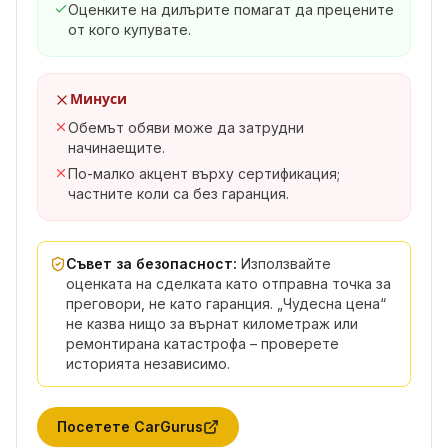
Оценките на дилърите помагат да прецените
от кого купувате.
Минуси
Обемът обяви може да затрудни
начинаещите.
По-малко акцент върху сертификация;
частните коли са без гаранция.
Съвет за безопасност:
Използвайте
оценката на сделката като отправна точка за
преговори, не като гаранция. „Чудесна цена“
не казва нищо за върнат километраж или
ремонтирана катастрофа – проверете
историята независимо.
Посетете
CarGurus