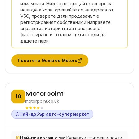
измамници. Никога не плащайте капаро за
невидяна кола, срещайте се на адреса от
V5C, проверете дали продавачът е
регистрираният собственик и направете
справка за историята за непогасено
финансиране и тотални щети преди да
дадете пари.
Посетете
Gumtree Motors
Позиция 10:
Motorpoint
10
motorpoint.co.uk
Най-добър авто-супермаркет
Най-подходящо за:
Купувачи, търсещи почти