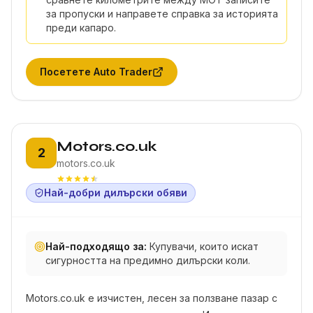
за пропуски и направете справка за историята
преди капаро.
Посетете
Auto Trader
Позиция 2:
Motors.co.uk
2
motors.co.uk
Най-добри дилърски обяви
Най-подходящо за:
Купувачи, които искат
сигурността на предимно дилърски коли.
Motors.co.uk е изчистен, лесен за ползване пазар с