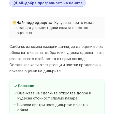
Най-добра прозрачност на цените
Най-подходящо за:
Купувачи, които искат
веднага да видят дали колата е честно
оценена.
CarGurus използва пазарни данни, за да оцени всяка
обява като честна, добра или чудесна сделка – така
разпознавате стойността от пръв поглед.
Обединява коли от търговци и частни продавачи и
показва оценки на дилърите.
Плюсове
Оценката на сделките откроява добра и
чудесна стойност спрямо пазара.
Широки филтри през дилърски и частни
обяви.