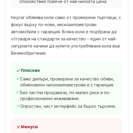
спокойствие повече от най-ниската цена.
heycar обявява коли само от проверени търговци, с
фокус върху по-нови, нискокилометрови
автомобили с гаранция. Всяка кола е подбрана да
отговаря на стандарти за качество – един от най-
сигурните начини да купите употребявана кола във
Великобритания.
Плюсове
Само дилъри, проверени за качество обяви,
обикновено нискокилометрови и с гаранция.
Без частни продавачи, по-малко риск и по-
професионално изживяване.
Опростен, чист интерфейс за бързо търсене.
Минуси