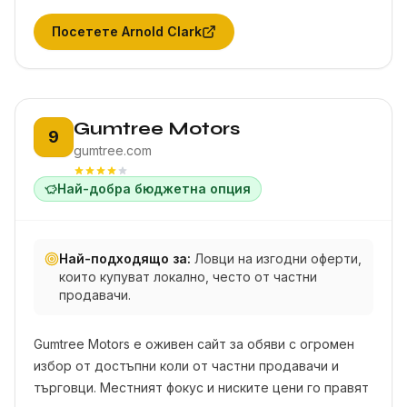
Посетете
Arnold Clark
Позиция 9:
Gumtree Motors
9
gumtree.com
Най-добра бюджетна опция
Най-подходящо за:
Ловци на изгодни оферти,
които купуват локално, често от частни
продавачи.
Gumtree Motors е оживен сайт за обяви с огромен
избор от достъпни коли от частни продавачи и
търговци. Местният фокус и ниските цени го правят