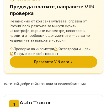
Преди да платите, направете VIN
проверка
Независимо от кой сайт купувате, справка от
ProVinCheck разкрива за минути скрити
катастрофи, върнати километри, непогасени
кредити и проблеми с документите — за да не
надплатите за прикрита история.
Проверка на километри
Катастрофи и щети
Документи и собственост
Проверете VIN сега
10-те най-добри сайта за коли от Великобритания
Позиция 1:
Auto Trader
1