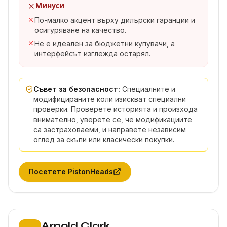
Минуси
По-малко акцент върху дилърски гаранции и
осигуряване на качество.
Не е идеален за бюджетни купувачи, а
интерфейсът изглежда остарял.
Съвет за безопасност:
Специалните и
модифицираните коли изискват специални
проверки. Проверете историята и произхода
внимателно, уверете се, че модификациите
са застраховаеми, и направете независим
оглед за скъпи или класически покупки.
Посетете
PistonHeads
Позиция 8:
Arnold Clark