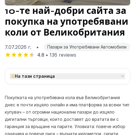
10-те най-добри сайта за
покупка на употребявани
коли от Великобритания
7.07.2026 г.
•
Пазари за Употребявани Автомобили
4.8
•
136
reviews
На тази страница
Покупката на употребявана кола във Великобритания
днес е почти изцяло онлайн и има платформа за всеки тип
купувач – от огромни национални пазари до изцяло
дигитални търговци, които доставят до вратата ви с
гаранция за връщане на парите. Уловката: повече избор
означава и повече риск – върнати километри, скрити