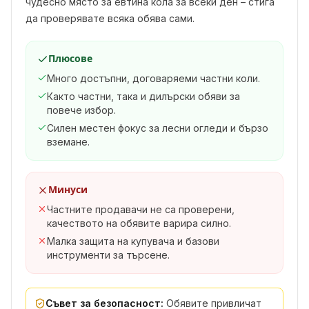
чудесно място за евтина кола за всеки ден – стига
да проверявате всяка обява сами.
Плюсове
Много достъпни, договаряеми частни коли.
Както частни, така и дилърски обяви за
повече избор.
Силен местен фокус за лесни огледи и бързо
вземане.
Минуси
Частните продавачи не са проверени,
качеството на обявите варира силно.
Малка защита на купувача и базови
инструменти за търсене.
Съвет за безопасност:
Обявите привличат