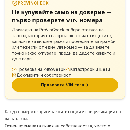
PROVINCHECK
Не купувайте само на доверие —
първо проверете VIN номера
Докладът на ProVinCheck събира статуса на
талона, историята на произшествията и щетите,
записите за километража и проверките за кражби
или тежести от един VIN номер — за да знаете
точно какво купувате, преди да дадете каквито и
да е пари.
Проверка на километри
Катастрофи и щети
Документи и собственост
Проверете VIN сега
Как да намерите оригиналните опции и спецификации на
вашата кола
Освен времевата линия на собствеността, често е