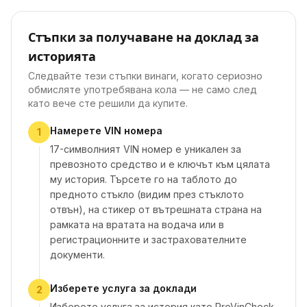
Стъпки за получаване на доклад за
историята
Следвайте тези стъпки винаги, когато сериозно
обмисляте употребявана кола — не само след
като вече сте решили да купите.
Намерете VIN номера
1
17-символният VIN номер е уникален за
превозното средство и е ключът към цялата
му история. Търсете го на таблото до
предното стъкло (видим през стъклото
отвън), на стикер от вътрешната страна на
рамката на вратата на водача или в
регистрационните и застрахователните
документи.
Изберете услуга за доклади
2
Изберете услуга за история като ProVinCheck,