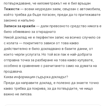
потвърждаване, че километражът не е бил връщан
Тежести
— всеки неуреден заем, свързан с автомобила,
който трябва да бъде погасен, преди да го притежавате
законно и напълно
Записи за кражби
— дали превозното средство някога е
било обявявано за откраднато
Никой доклад не е перфектен запис на всичко случило се
с колата — покритието зависи от това какво
действително е било докладвано в базите данни, от
които черпи услугата. Но той все пак е най-добрата
отправна точка за разбиране на това какво купувате,
особено в сравнение с разчитането само на думата на
продавача.
Каква информация съдържа докладът?
Преди да направите доклад, е полезно да знаете точно
какво трябва да покрива, за да потвърдите, че нищо
важно не липсва.