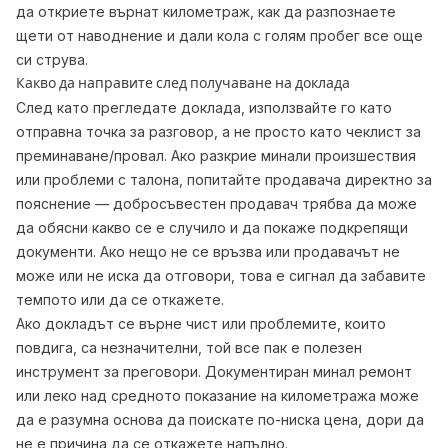
да откриете върнат километраж
,
как да разпознаете
щети от наводнение
и
дали кола с голям пробег все още
си струва
.
Какво да направите след получаване на доклада
След като прегледате доклада, използвайте го като
отправна точка за разговор, а не просто като чеклист за
преминаване/провал. Ако разкрие минали произшествия
или проблеми с талона, попитайте продавача директно за
пояснение — добросъвестен продавач трябва да може
да обясни какво се е случило и да покаже подкрепящи
документи. Ако нещо не се връзва или продавачът не
може или не иска да отговори, това е сигнал да забавите
темпото или да се откажете.
Ако докладът се върне чист или проблемите, които
повдига, са незначителни, той все пак е полезен
инструмент за преговори. Документиран минал ремонт
или леко над средното показание на километража може
да е разумна основа да поискате по-ниска цена, дори да
не е причина да се откажете напълно.