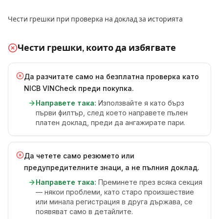
Чести грешки при проверка на доклад за историята
Чести грешки, които да избягвате
Да разчитате само на безплатна проверка като
NICB VINCheck преди покупка.
Направете така:
Използвайте я като бърз
първи филтър, след което направете пълен
платен доклад, преди да ангажирате пари.
Да четете само резюмето или
предупредителните знаци, а не пълния доклад.
Направете така:
Преминете през всяка секция
— някои проблеми, като старо произшествие
или минала регистрация в друга държава, се
появяват само в детайлите.