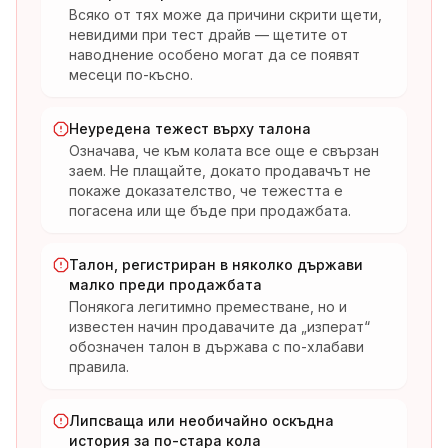
Всяко от тях може да причини скрити щети,
невидими при тест драйв — щетите от
наводнение особено могат да се появят
месеци по-късно.
Неуредена тежест върху талона
Означава, че към колата все още е свързан
заем. Не плащайте, докато продавачът не
покаже доказателство, че тежестта е
погасена или ще бъде при продажбата.
Талон, регистриран в няколко държави
малко преди продажбата
Понякога легитимно преместване, но и
известен начин продавачите да „изперат“
обозначен талон в държава с по-хлабави
правила.
Липсваща или необичайно оскъдна
история за по-стара кола