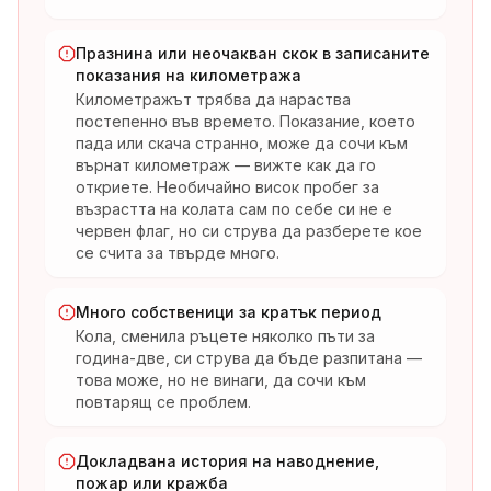
Празнина или неочакван скок в записаните
показания на километража
Километражът трябва да нараства
постепенно във времето. Показание, което
пада или скача странно, може да сочи към
върнат километраж — вижте как да го
откриете. Необичайно висок пробег за
възрастта на колата сам по себе си не е
червен флаг, но си струва да разберете кое
се счита за твърде много.
Много собственици за кратък период
Кола, сменила ръцете няколко пъти за
година-две, си струва да бъде разпитана —
това може, но не винаги, да сочи към
повтарящ се проблем.
Докладвана история на наводнение,
пожар или кражба