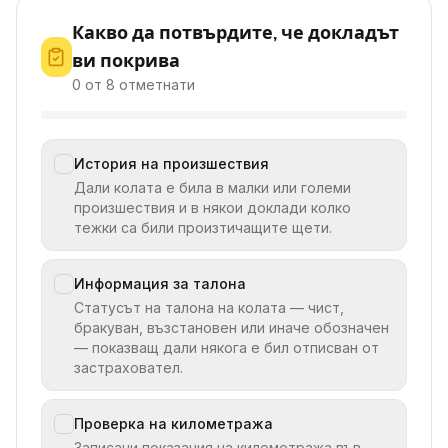
Какво да потвърдите, че докладът
ви покрива
0 от 8 отметнати
История на произшествия
Дали колата е била в малки или големи
произшествия и в някои доклади колко
тежки са били произтичащите щети.
Информация за талона
Статусът на талона на колата — чист,
бракуван, възстановен или иначе обозначен
— показващ дали някога е бил отписван от
застраховател.
Проверка на километража
Записани показания на километража във