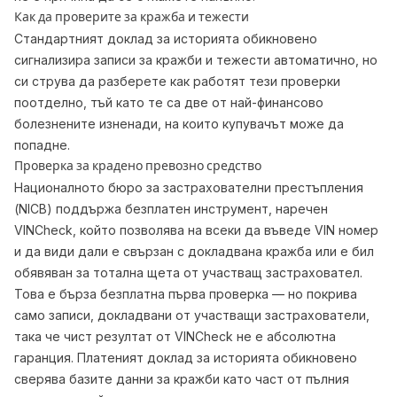
Как да проверите за кражба и тежести
Стандартният доклад за историята обикновено
сигнализира записи за кражби и тежести автоматично, но
си струва да разберете как работят тези проверки
поотделно, тъй като те са две от най-финансово
болезнените изненади, на които купувачът може да
попадне.
Проверка за крадено превозно средство
Националното бюро за застрахователни престъпления
(NICB) поддържа безплатен инструмент, наречен
VINCheck, който позволява на всеки да въведе VIN номер
и да види дали е свързан с докладвана кражба или е бил
обявяван за тотална щета от участващ застраховател.
Това е бърза безплатна първа проверка — но покрива
само записи, докладвани от участващи застрахователи,
така че чист резултат от VINCheck не е абсолютна
гаранция. Платеният доклад за историята обикновено
сверява базите данни за кражби като част от пълния