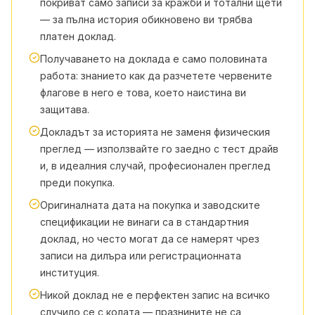
покриват само записи за кражби и тотални щети
— за пълна история обикновено ви трябва
платен доклад.
Получаването на доклада е само половината
работа: знанието как да разчетете червените
флагове в него е това, което наистина ви
защитава.
Докладът за историята не заменя физическия
преглед — използвайте го заедно с тест драйв
и, в идеалния случай, професионален преглед
преди покупка.
Оригиналната дата на покупка и заводските
спецификации не винаги са в стандартния
доклад, но често могат да се намерят чрез
записи на дилъра или регистрационната
институция.
Никой доклад не е перфектен запис на всичко
случило се с колата — празнините не са