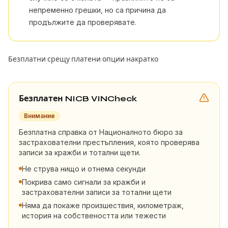
непременно грешки, но са причина да
продължите да проверявате.
Безплатни срещу платени опции накратко
Безплатен NICB VINCheck
Внимание
Безплатна справка от Националното бюро за
застрахователни престъпления, която проверява
записи за кражби и тотални щети.
Не струва нищо и отнема секунди
Покрива само сигнали за кражби и
застрахователни записи за тотални щети
Няма да покаже произшествия, километраж,
история на собствеността или тежести