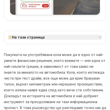
На тази страница
Покупката на употребявана кола може да е едно от най-
умните финансови решения, които вземате — или една от
най-скъпите грешки, в зависимост от това какво не
знаете за миналото на автомобила. Кола, която изглежда
чиста при тест драйв, все още може да крие бракуван
талон, върнат километраж или нерешено произшествие,
което излиза наяве едва след като вече сте собственик.
Докладът за историята на автомобила е най-добрият
инструмент за преодоляване на тази информационна
пропаст. В това ръководство ще разгледаме точно как да