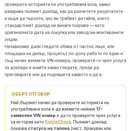
проверите историята на употребявана кола, какво
разкрива пълният доклад, как да разчетете резултатите
и къде да търсите, ако ви трябват детайли, които
стандартният доклад не винаги покрива — като
оригиналната дата на покупка или заводски монтираните
опции.
Независимо дали гледате обява от частно лице, или
площадка на дилър, процесът по-долу работи по един и
същ начин: вземете VIN номера, проверете го чрез услуга
за доклади и знайте какво гледате, преди да
преговаряте или да подпишете каквото и да е.
БЪРЗ ОТГОВОР
Най-бързият начин да проверите историята на
употребявана кола е да вземете нейния
17-
символен VIN номер
и да го проверите чрез услуга
за история като
ProVinCheck
. Пълният доклад
показва
статуса на талона
(чист, бракуван или