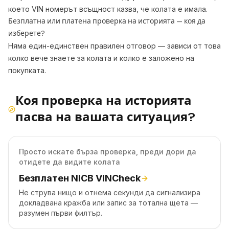
което VIN номерът всъщност казва, че колата е имала.
Безплатна или платена проверка на историята — коя да
изберете?
Няма един-единствен правилен отговор — зависи от това
колко вече знаете за колата и колко е заложено на
покупката.
Коя проверка на историята
пасва на вашата ситуация?
Просто искате бърза проверка, преди дори да
отидете да видите колата
Безплатен NICB VINCheck
Не струва нищо и отнема секунди да сигнализира
докладвана кражба или запис за тотална щета —
разумен първи филтър.