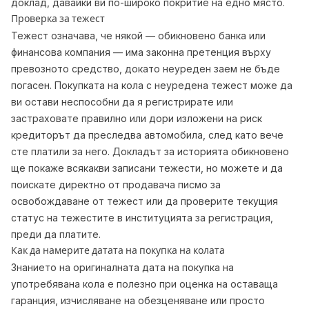
доклад, давайки ви по-широко покритие на едно място.
Проверка за тежест
Тежест означава, че някой — обикновено банка или
финансова компания — има законна претенция върху
превозното средство, докато неуреден заем не бъде
погасен. Покупката на кола с неуредена тежест може да
ви остави неспособни да я регистрирате или
застраховате правилно или дори изложени на риск
кредиторът да преследва автомобила, след като вече
сте платили за него. Докладът за историята обикновено
ще покаже всякакви записани тежести, но можете и да
поискате директно от продавача писмо за
освобождаване от тежест или да проверите текущия
статус на тежестите в институцията за регистрация,
преди да платите.
Как да намерите датата на покупка на колата
Знанието на оригиналната дата на покупка на
употребявана кола е полезно при оценка на оставаща
гаранция, изчисляване на обезценяване или просто