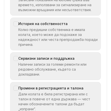
времето, използвани за сигнализиране на
възможни връщания или несъответствия.
История на собствеността
Колко предишни собственика е имала
колата, което може да подскаже за
надеждност или честа препродажба поради
причина.
Сервизни записи и поддръжка
Налични записи за големи ремонти или
редовно обслужване, където са
докладвани.
Промени в регистрацията и талона
Дали колата е била регистрирана или с
талон в повече от една държава — чест
начин обозначените талони да бъдат
„изпрани“.