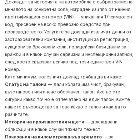
Докладът за историята на автомобила е събран запис на
миналото на конкретна кола, изграден изцяло от нейния
идентификационен номер (VIN) — уникалния 17-символен
код, присвоен на всяко превозно средство при
производството. Услугите за доклади извличат данни от
застрахователни компании, институции за регистрация,
аукциони за бракувани коли, полицейски бази данни за
кражби и в някои случаи сервизни и инспекционни записи,
след което свързват всичко под този единствен VIN
номер.
Като минимум, полезният доклад трябва да ви каже:
Статус на талона
— дали колата има чист, бракуван,
възстановен или иначе обозначен талон. Ако не сте
сигурни какво точно е отпечатано на един талон, вижте
нашето ръководство за
това какво е талон и как да го
разчитате
.
История на произшествия и щети
— докладвани
сблъсъци и в някои случаи тяхната тежест
Показания на километража във времето
— за