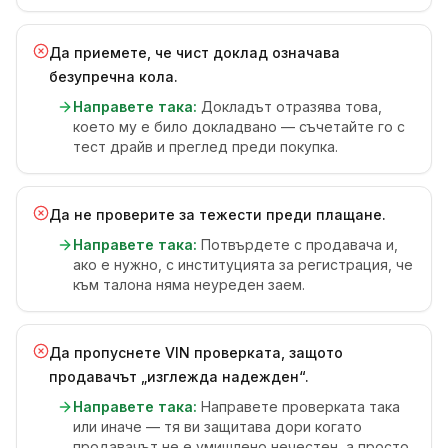
Да приемете, че чист доклад означава
безупречна кола.
Направете така:
Докладът отразява това,
което му е било докладвано — съчетайте го с
тест драйв и преглед преди покупка.
Да не проверите за тежести преди плащане.
Направете така:
Потвърдете с продавача и,
ако е нужно, с институцията за регистрация, че
към талона няма неуреден заем.
Да пропуснете VIN проверката, защото
продавачът „изглежда надежден“.
Направете така:
Направете проверката така
или иначе — тя ви защитава дори когато
продавачът не е умишлено нечестен, а просто