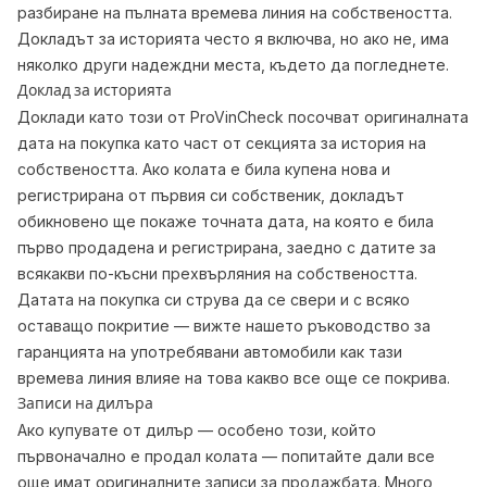
разбиране на пълната времева линия на собствеността.
Докладът за историята често я включва, но ако не, има
няколко други надеждни места, където да погледнете.
Доклад за историята
Доклади като този от ProVinCheck посочват оригиналната
дата на покупка като част от секцията за история на
собствеността. Ако колата е била купена нова и
регистрирана от първия си собственик, докладът
обикновено ще покаже точната дата, на която е била
първо продадена и регистрирана, заедно с датите за
всякакви по-късни прехвърляния на собствеността.
Датата на покупка си струва да се свери и с всяко
оставащо покритие — вижте нашето
ръководство за
гаранцията на употребявани автомобили
как тази
времева линия влияе на това какво все още се покрива.
Записи на дилъра
Ако купувате от дилър — особено този, който
първоначално е продал колата — попитайте дали все
още имат оригиналните записи за продажбата. Много