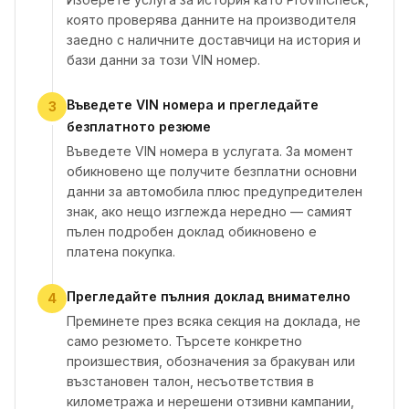
която проверява данните на производителя
заедно с наличните доставчици на история и
бази данни за този VIN номер.
Въведете VIN номера и прегледайте
3
безплатното резюме
Въведете VIN номера в услугата. За момент
обикновено ще получите безплатни основни
данни за автомобила плюс предупредителен
знак, ако нещо изглежда нередно — самият
пълен подробен доклад обикновено е
платена покупка.
Прегледайте пълния доклад внимателно
4
Преминете през всяка секция на доклада, не
само резюмето. Търсете конкретно
произшествия, обозначения за бракуван или
възстановен талон, несъответствия в
километража и нерешени отзивни кампании,