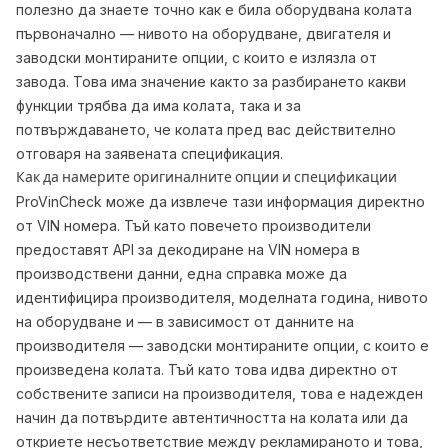
полезно да знаете точно как е била оборудвана колата
първоначално — нивото на оборудване, двигателя и
заводски монтираните опции, с които е излязла от
завода. Това има значение както за разбирането какви
функции трябва да има колата, така и за
потвърждаването, че колата пред вас действително
отговаря на заявената спецификация.
Как да намерите оригиналните опции и спецификации
ProVinCheck може да извлече тази информация директно
от VIN номера. Тъй като повечето производители
предоставят API за декодиране на VIN номера в
производствени данни, една справка може да
идентифицира производителя, моделната година, нивото
на оборудване и — в зависимост от данните на
производителя — заводски монтираните опции, с които е
произведена колата. Тъй като това идва директно от
собствените записи на производителя, това е надежден
начин да потвърдите автентичността на колата или да
откриете несъответствие между рекламираното и това,