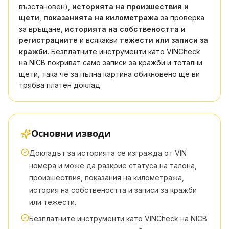
възстановен),
историята на произшествия и
щети
,
показанията на километража
за проверка
за връщане,
историята на собствеността и
регистрациите
и всякакви
тежести или записи за
кражби
. Безплатните инструменти като VINCheck
на NICB покриват само записи за кражби и тотални
щети, така че за пълна картина обикновено ще ви
трябва платен доклад.
Основни изводи
Докладът за историята се изгражда от VIN
номера и може да разкрие статуса на талона,
произшествия, показания на километража,
история на собствеността и записи за кражби
или тежести.
Безплатните инструменти като VINCheck на NICB