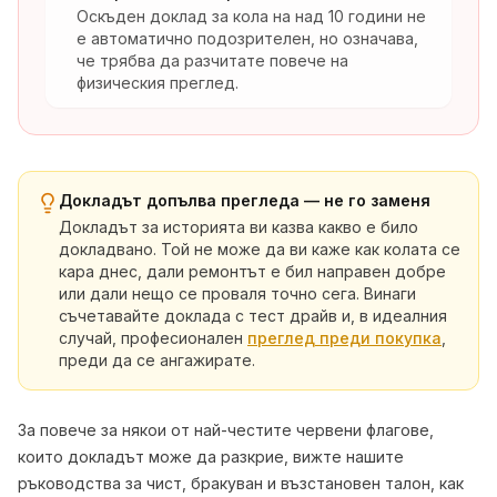
Оскъден доклад за кола на над 10 години не
е автоматично подозрителен, но означава,
че трябва да разчитате повече на
физическия преглед.
Докладът допълва прегледа — не го заменя
Докладът за историята ви казва какво е било
докладвано. Той не може да ви каже как колата се
кара днес, дали ремонтът е бил направен добре
или дали нещо се проваля точно сега. Винаги
съчетавайте доклада с тест драйв и, в идеалния
случай, професионален
преглед преди покупка
,
преди да се ангажирате.
За повече за някои от най-честите червени флагове,
които докладът може да разкрие, вижте нашите
ръководства за
чист, бракуван и възстановен талон
,
как