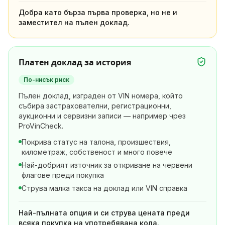
Добра като бърза първа проверка, но не и
заместител на пълен доклад.
Платен доклад за история
По-нисък риск
Пълен доклад, изграден от VIN номера, който
събира застрахователни, регистрационни,
аукционни и сервизни записи — например чрез
ProVinCheck.
Покрива статус на талона, произшествия,
километраж, собственост и много повече
Най-добрият източник за откриване на червени
флагове преди покупка
Струва малка такса на доклад или VIN справка
Най-пълната опция и си струва цената преди
всяка покупка на употребявана кола.