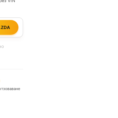
рез VIN
AZDA
НО
отзоваване