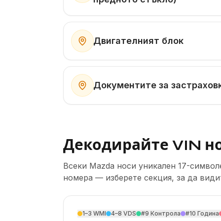
Двигателният блок
Документите за застрахов
Декодирайте VIN н
Всеки Mazda носи уникален 17-символе
номера — изберете секция, за да види
1–3
WMI
4–8
VDS
#9
Контрола
#10
Година