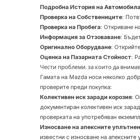
Подробна История на Автомобил
Проверка на Собствениците
: Пот
Проверка на Пробега
: Откриване н
Информация за Отзоваване
: Бъде
Оригинално Оборудване
: Открийт
Оценка на Пазарната Стойност
: 
Чести проблеми, за които да внима
Гамата на Mazda носи няколко добр
проверите преди покупка:
Колективен иск заради корозия
: 
документиран колективен иск зара
проверката на употребяван екземпл
Износване на апексните уплътнен
известни с износване на апексните