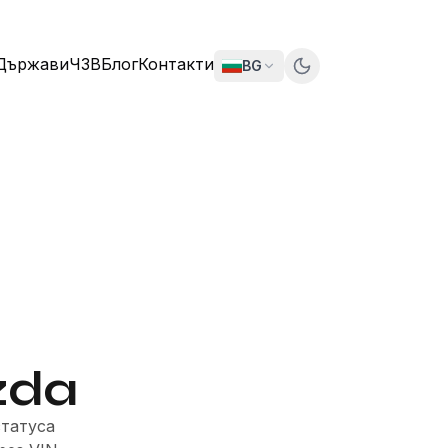
Държави
ЧЗВ
Блог
Контакти
BG
zda
статуса