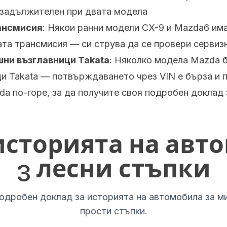
е задължителен при двата модела
ансмисия
: Някои ранни модели CX-9 и Mazda6 им
та трансмисия — си струва да се провери сервизн
шни възглавници Takata
: Няколко модела Mazda б
и Takata — потвърждаването чрез VIN е бърза и 
a по-горе, за да получите своя подробен доклад 
историята на авто
3 лесни стъпки
одробен доклад за историята на автомобила за ми
прости стъпки.