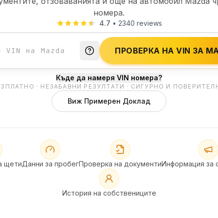
ументите, отзоваванията и още на автомобил Mazda ч
номера.
4.7
•
2340
reviews
ПРОВЕРКА НА VIN ЗА M
Къде да намеря VIN номера?
ЕЗПЛАТНО · НЕЗАБАВНИ РЕЗУЛТАТИ · СИГУРНО И ПОВЕРИТЕЛ
Виж Примерен Доклад
а щети
Данни за пробег
Проверка на документи
Информация за 
История на собствениците