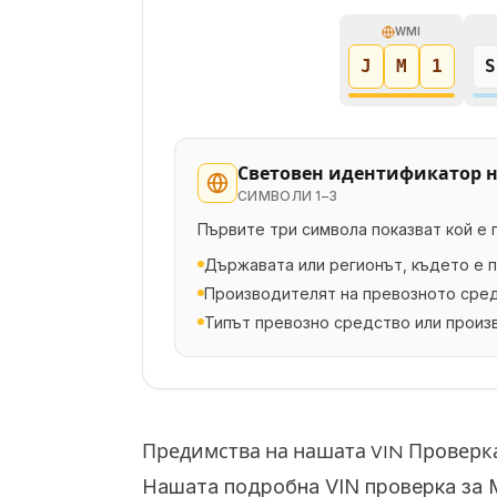
WMI
J
M
1
S
Световен идентификатор н
СИМВОЛИ
1–3
Първите три символа показват кой е 
Държавата или регионът, където е 
Производителят на превозното сре
Типът превозно средство или прои
Предимства на нашата VIN Проверк
Нашата подробна VIN проверка за 