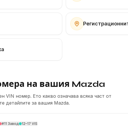
Регистрационни
ка
омера на вашия Mazda
н VIN номер. Ето какво означава всяка част от
те детайлите за вашия Mazda.
#11
Завод
12–17
VIS