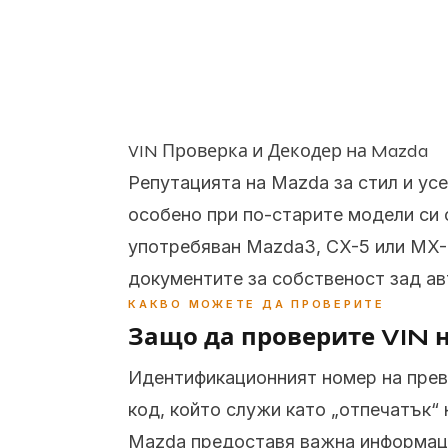
VIN Проверка и Декодер на Mazda
Репутацията на Mazda за стил и ус
особено при по-старите модели си 
употребяван Mazda3, CX-5 или MX-5
документите за собственост зад а
КАКВО МОЖЕТЕ ДА ПРОВЕРИТЕ
Защо да проверите VIN
Идентификационният номер на прево
код, който служи като „отпечатък“
Mazda предоставя важна информаци