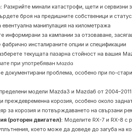
а
: Разкрийте минали катастрофи, щети и сервизни 
върдете броя на предишните собственици и статус
а евентуална манипулация на километража
те информирани за кампании за отзоваване, засяг
е фабрично инсталираните опции и спецификации
Разберете текущата пазарна стойност на вашия Ma
вате при употребяван Mazda
е документирани проблема, особено при по-стари
Определени модели Mazda3 и Mazda6 от 2004–2011 
ди преждевременна корозия, особено около задна
яр за корозия и потвърждаването на свързани ре
ия (роторен двигател)
: Моделите RX-7 и RX-8 с 
 уплътнения, което може да доведе до загуба на 