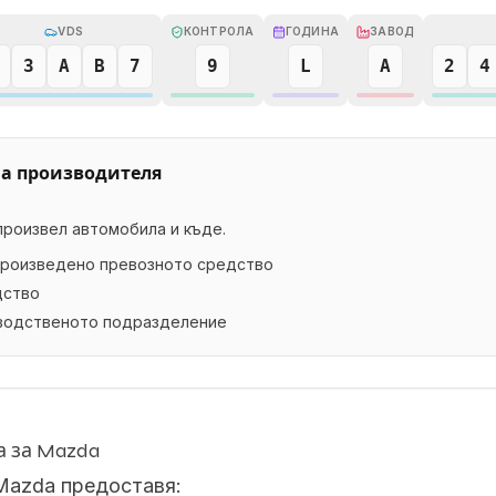
VDS
КОНТРОЛА
ГОДИНА
ЗАВОД
3
A
B
7
9
L
A
2
4
а производителя
произвел автомобила и къде.
произведено превозното средство
дство
зводственото подразделение
а за Mazda
Mazda предоставя: