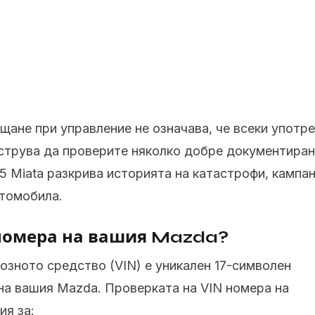
ещане при управление не означава, че всеки употр
струва да проверите няколко добре документиран
 Miata разкрива историята на катастрофи, кампан
втомобила.
 номера на вашия Mazda?
зното средство (VIN) е уникален 17-символен
 на вашия Mazda. Проверката на VIN номера на
я за: