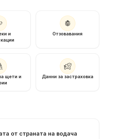
еки и
Отзовавания
скации
на щети и
Данни за застраховка
рии
ата от страната на водача