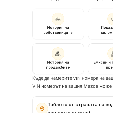
История на
Показ
собствениците
килом
История на
Емисии и 
продажбите
пре
Къде да намерите VIN номера на в
VIN номерът на вашия Mazda може 
Таблото от страната на во
предното стъкло)