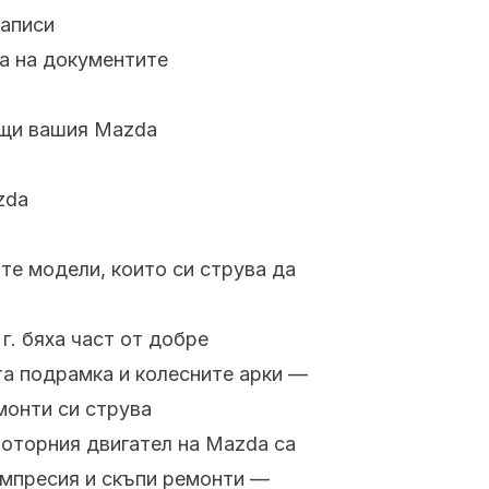
записи
а на документите
ащи вашия Mazda
zda
те модели, които си струва да
г. бяха част от добре
та подрамка и колесните арки —
монти си струва
роторния двигател на Mazda са
компресия и скъпи ремонти —