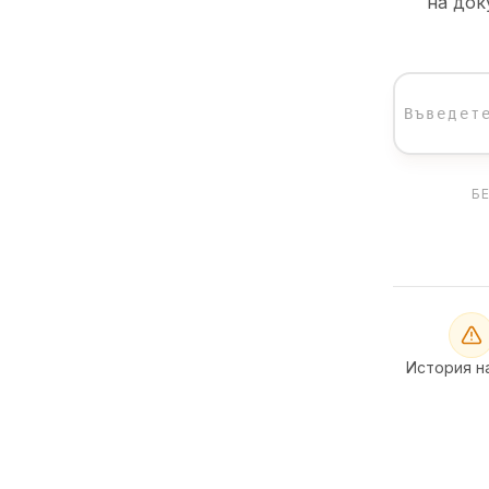
на док
Б
История н