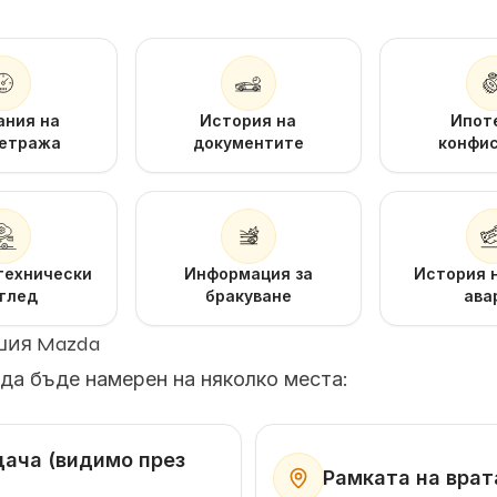
ания на
История на
Ипот
етража
документите
конфи
технически
Информация за
История 
глед
бракуване
ава
ашия Mazda
да бъде намерен на няколко места:
дача (видимо през
Рамката на врат