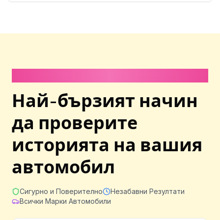
Отнема по-малко от 1 минута
Най-бързият начин
да проверите
историята на вашия
автомобил
Сигурно и Поверително
Незабавни Резултати
Всички Марки Автомобили