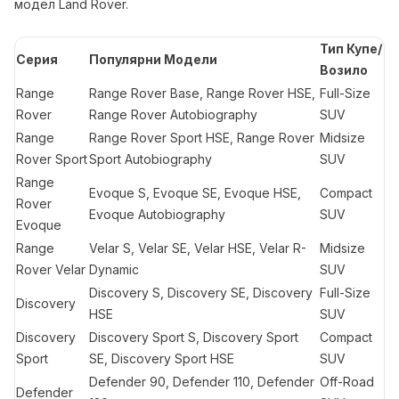
модел Land Rover.
Тип Купе/
Серия
Популярни Модели
Возило
Range
Range Rover Base, Range Rover HSE,
Full-Size
Rover
Range Rover Autobiography
SUV
Range
Range Rover Sport HSE, Range Rover
Midsize
Rover Sport
Sport Autobiography
SUV
Range
Evoque S, Evoque SE, Evoque HSE,
Compact
Rover
Evoque Autobiography
SUV
Evoque
Range
Velar S, Velar SE, Velar HSE, Velar R-
Midsize
Rover Velar
Dynamic
SUV
Discovery S, Discovery SE, Discovery
Full-Size
Discovery
HSE
SUV
Discovery
Discovery Sport S, Discovery Sport
Compact
Sport
SE, Discovery Sport HSE
SUV
Defender 90, Defender 110, Defender
Off-Road
Defender