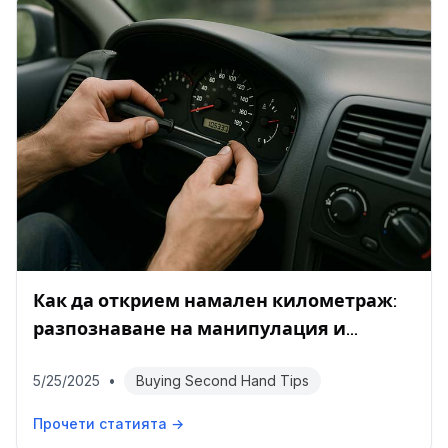
Как да открием намален километраж:
разпознаване на манипулация и
проверка на пробега
5/25/2025
•
Buying Second Hand Tips
Прочети статията →