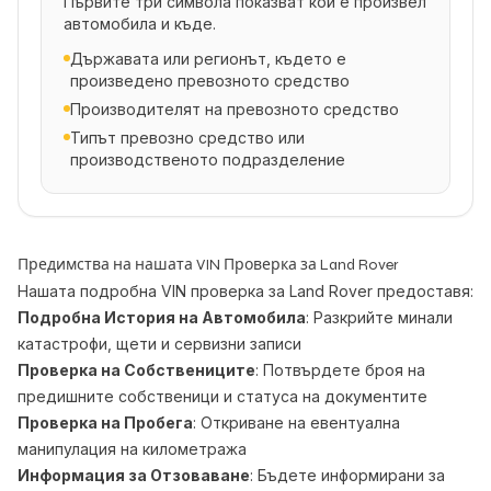
Първите три символа показват кой е произвел
автомобила и къде.
Държавата или регионът, където е
произведено превозното средство
Производителят на превозното средство
Типът превозно средство или
производственото подразделение
Предимства на нашата VIN Проверка за Land Rover
Нашата подробна VIN проверка за Land Rover предоставя:
Подробна История на Автомобила
: Разкрийте минали
катастрофи, щети и сервизни записи
Проверка на Собствениците
: Потвърдете броя на
предишните собственици и статуса на документите
Проверка на Пробега
: Откриване на евентуална
манипулация на километража
Информация за Отзоваване
: Бъдете информирани за