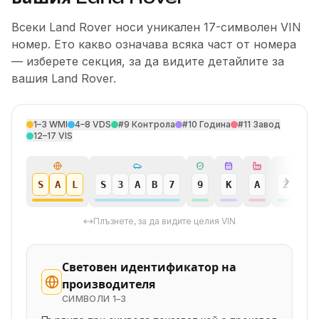
Всеки Land Rover носи уникален 17-символен VIN
номер. Ето какво означава всяка част от номера
— изберете секция, за да видите детайлите за
вашия Land Rover.
1–3
WMI
4–8
VDS
#9
Контрола
#10
Година
#11
Завод
12–17
VIS
S
A
L
S
3
A
B
7
9
K
A
2
4
Плъзнете, за да видите целия VIN
Световен идентификатор на
производителя
СИМВОЛИ
1–3