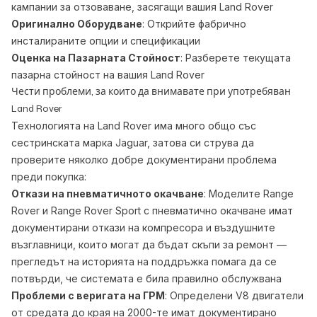
кампании за отзоваване, засягащи вашия Land Rover
Оригинално Оборудване
: Открийте фабрично
инсталираните опции и спецификации
Оценка на Пазарната Стойност
: Разберете текущата
пазарна стойност на вашия Land Rover
Чести проблеми, за които да внимавате при употребяван
Land Rover
Технологията на Land Rover има много общо със
сестринската марка Jaguar, затова си струва да
проверите няколко добре документирани проблема
преди покупка:
Откази на пневматичното окачване
: Моделите Range
Rover и Range Rover Sport с пневматично окачване имат
документирани откази на компресора и въздушните
възглавници, които могат да бъдат скъпи за ремонт —
прегледът на историята на поддръжка помага да се
потвърди, че системата е била правилно обслужвана
Проблеми с веригата на ГРМ
: Определени V8 двигатели
от средата до края на 2000-те имат документирано