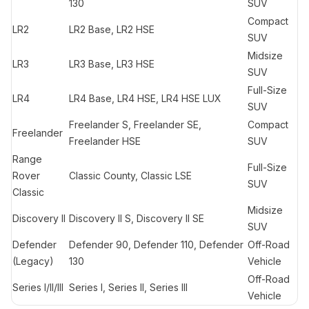
130
SUV
Compact
LR2
LR2 Base, LR2 HSE
SUV
Midsize
LR3
LR3 Base, LR3 HSE
SUV
Full-Size
LR4
LR4 Base, LR4 HSE, LR4 HSE LUX
SUV
Freelander S, Freelander SE,
Compact
Freelander
Freelander HSE
SUV
Range
Full-Size
Rover
Classic County, Classic LSE
SUV
Classic
Midsize
Discovery II
Discovery II S, Discovery II SE
SUV
Defender
Defender 90, Defender 110, Defender
Off-Road
(Legacy)
130
Vehicle
Off-Road
Series I/II/III
Series I, Series II, Series III
Vehicle