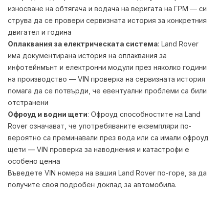
износване на обтягача и водача на веригата на ГРМ — си
струва да се провери сервизната история за конкретния
двигател и година
Оплаквания за електрическата система
: Land Rover
има документирана история на оплаквания за
инфотейнмънт и електронни модули през няколко години
на производство — VIN проверка на сервизната история
помага да се потвърди, че евентуални проблеми са били
отстранени
Офроуд и водни щети
: Офроуд способностите на Land
Rover означават, че употребяваните екземпляри по-
вероятно са преминавали през вода или са имали офроуд
щети — VIN проверка за наводнения и катастрофи е
особено ценна
Въведете VIN номера на вашия Land Rover по-горе, за да
получите своя подробен доклад за автомобила.