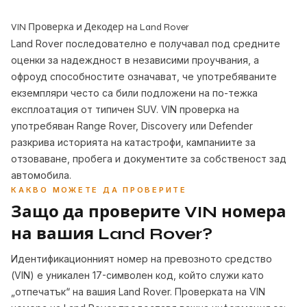
VIN Проверка и Декодер на Land Rover
Land Rover последователно е получавал под средните
оценки за надеждност в независими проучвания, а
офроуд способностите означават, че употребяваните
екземпляри често са били подложени на по-тежка
експлоатация от типичен SUV. VIN проверка на
употребяван Range Rover, Discovery или Defender
разкрива историята на катастрофи, кампаниите за
отзоваване, пробега и документите за собственост зад
автомобила.
КАКВО МОЖЕТЕ ДА ПРОВЕРИТЕ
Защо да проверите VIN номера
на вашия Land Rover?
Идентификационният номер на превозното средство
(VIN) е уникален 17-символен код, който служи като
„отпечатък“ на вашия Land Rover. Проверката на VIN